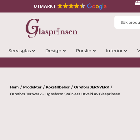
UTMÄRKT
Search
...
Servisglas
Design
Porslin
Interiör
V
Hem
Produkter
Kökstillbehör
Orrefors JERNVERK
/
/
/
/
Orrefors Jernverk – Ugnsform Stainless Utvald av Glasprinsen