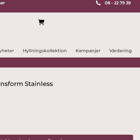
ser
08 - 22 79 39
yheter
Hyllningskollektion
Kampanjer
Värdering
gnsform Stainless