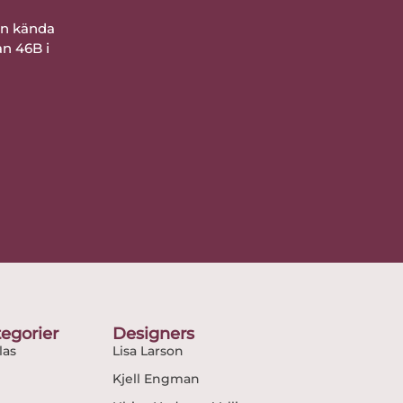
ån kända
an 46B i
egorier
Designers
as
Lisa Larson
Kjell Engman