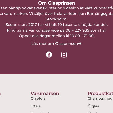
Om Glasprinsen
nsen handplockar svensk interiör & design åt våra kunder fr
a varumärken. Vi säljer över hela världen från Barnängsgat
Stockholm.
Sedan start 2017 har vi haft 10 tusentals nöjda kunder.
Ring gärna vår kundservice på 08 – 227 939 som har
Öppet alla dagar mellan kl 10.00 – 21.00.
Läs mer om Glasprinsen
F
I
a
n
c
s
e
t
b
a
o
g
o
r
n
Varumärken
Produktkat
k
a
Orrefors
Champagnegl
m
Iittala
Ölglas