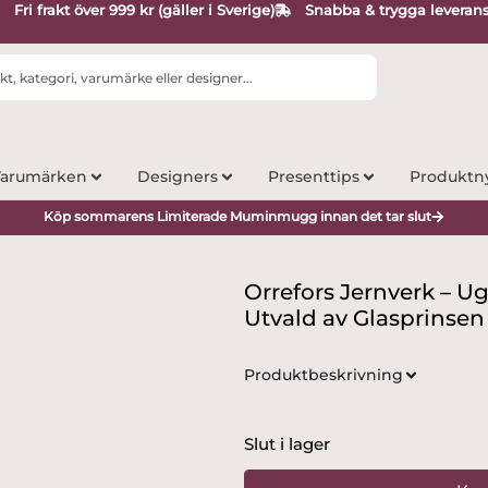
Fri frakt över 999 kr (gäller i Sverige)
Snabba & trygga leveran
arumärken
Designers
Presenttips
Produktn
Köp sommarens Limiterade Muminmugg innan det tar slut
Orrefors Jernverk – U
Utvald av Glasprinsen
Produktbeskrivning
Slut i lager