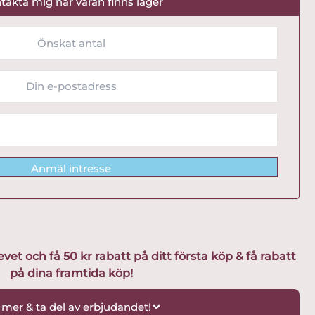
takta mig när varan finns lager
Anmäl intresse
t och få 50 kr rabatt på ditt första köp & få rabatt
på dina framtida köp!
 mer & ta del av erbjudandet!