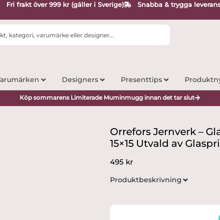
Fri frakt över 999 kr (gäller i Sverige)
Snabba & trygga leveran
arumärken
Designers
Presenttips
Produktn
Köp sommarens Limiterade Muminmugg innan det tar slut
Orrefors Jernverk – Gl
15×15 Utvald av Glaspr
495
kr
Produktbeskrivning