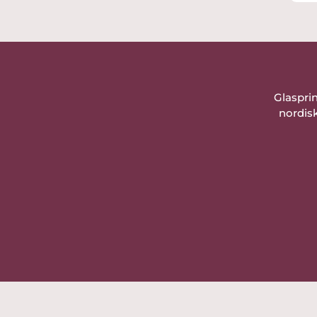
Sändes omgående efter
betalningen.
Tack så mycket för en trevlig
köpupplevelse!
Glaspri
nordisk