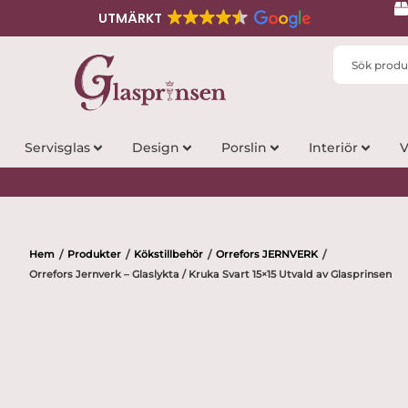
UTMÄRKT
Search
...
Servisglas
Design
Porslin
Interiör
V
Hem
Produkter
Kökstillbehör
Orrefors JERNVERK
/
/
/
/
Orrefors Jernverk – Glaslykta / Kruka Svart 15×15 Utvald av Glasprinsen