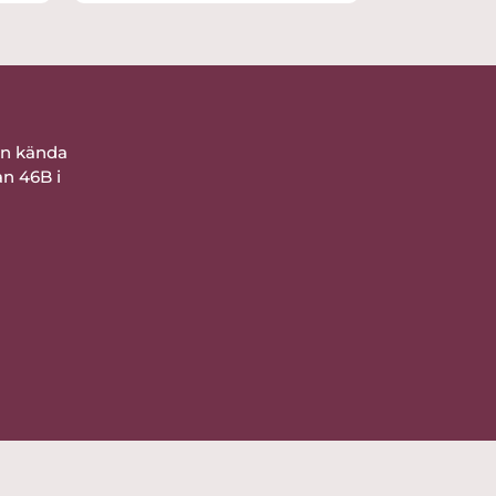
bra förpackat. Nöjd
ån kända
an 46B i