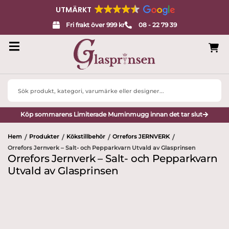
UTMÄRKT
Fri frakt över 999 kr
08 - 22 79 39
Search
...
Köp sommarens Limiterade Muminmugg innan det tar slut
Hem
Produkter
Kökstillbehör
Orrefors JERNVERK
/
/
/
/
Orrefors Jernverk – Salt- och Pepparkvarn Utvald av Glasprinsen
Orrefors Jernverk – Salt- och Pepparkvarn
Utvald av Glasprinsen