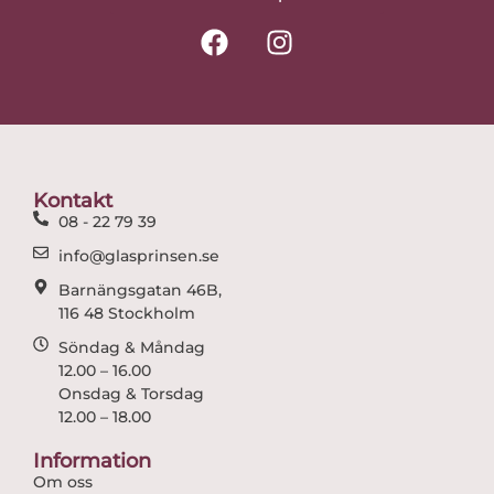
F
I
a
n
c
s
e
t
b
a
o
g
o
r
Kontakt
k
a
08 - 22 79 39
m
info@glasprinsen.se
Barnängsgatan 46B,
116 48 Stockholm
Söndag & Måndag
12.00 – 16.00
Onsdag & Torsdag
12.00 – 18.00
Information
Om oss