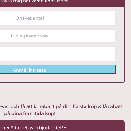
takta mig när varan finns lager
Anmäl intresse
t och få 50 kr rabatt på ditt första köp & få rabatt
på dina framtida köp!
 mer & ta del av erbjudandet!