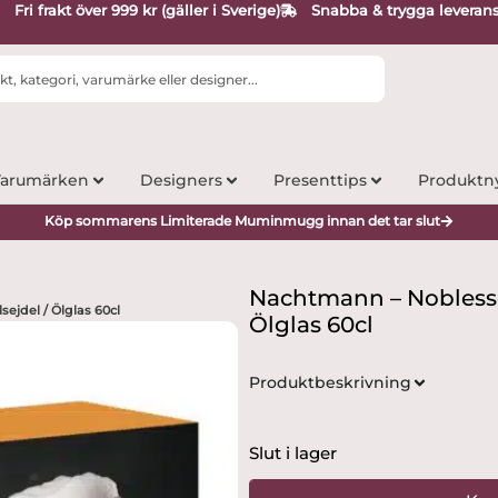
Fri frakt över 999 kr (gäller i Sverige)
Snabba & trygga leveran
arumärken
Designers
Presenttips
Produktn
Köp sommarens Limiterade Muminmugg innan det tar slut
Nachtmann – Noblesse 
ejdel / Ölglas 60cl
Ölglas 60cl
Produktbeskrivning
Slut i lager