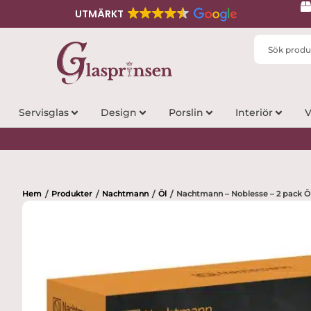
UTMÄRKT
Search
...
Servisglas
Design
Porslin
Interiör
V
Hem
Produkter
Nachtmann
Öl
Nachtmann – Noblesse – 2 pack Öls
/
/
/
/