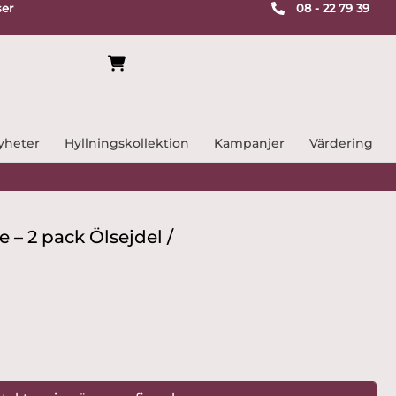
ser
08 - 22 79 39
yheter
Hyllningskollektion
Kampanjer
Värdering
– 2 pack Ölsejdel /