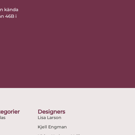
ån kända
an 46B i
egorier
Designers
as
Lisa Larson
Kjell Engman