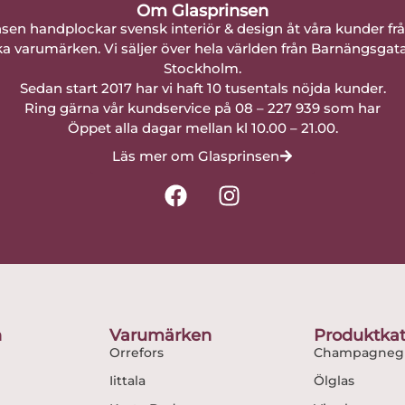
Om Glasprinsen
nsen handplockar svensk interiör & design åt våra kunder fr
a varumärken. Vi säljer över hela världen från Barnängsgat
Stockholm.
Sedan start 2017 har vi haft 10 tusentals nöjda kunder.
Ring gärna vår kundservice på 08 – 227 939 som har
Öppet alla dagar mellan kl 10.00 – 21.00.
Läs mer om Glasprinsen
F
I
a
n
c
s
e
t
b
a
o
g
o
r
n
Varumärken
Produktkat
k
a
Orrefors
Champagnegl
m
Iittala
Ölglas