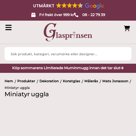
UTMÄRKT
Fri frakt över 999 kr
08 - 22 79 39
Search
...
Köp sommarens Limiterade Muminmugg innan det tar slut
Hem
Produkter
Dekoration
Konstglas
Målerås
Mats Jonasson
/
/
/
/
/
/
Miniatyr uggla
Miniatyr uggla