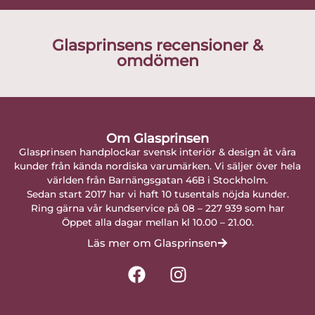
Glasprinsens recensioner &
omdömen
Om Glasprinsen
Glasprinsen handplockar svensk interiör & design åt våra
kunder från kända nordiska varumärken. Vi säljer över hela
världen från Barnängsgatan 46B i Stockholm.
Sedan start 2017 har vi haft 10 tusentals nöjda kunder.
Ring gärna vår kundservice på 08 – 227 939 som har
Öppet alla dagar mellan kl 10.00 – 21.00.
Läs mer om Glasprinsen
F
I
a
n
c
s