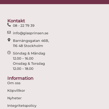
e
t
b
a
o
g
o
r
Kontakt
k
a
08 - 22 79 39
m
info@glasprinsen.se
Barnängsgatan 46B,
116 48 Stockholm
Söndag & Måndag
12.00 – 16.00
Onsdag & Torsdag
12.00 – 18.00
Information
Om oss
Köpvillkor
Nyheter
Integritetspolicy