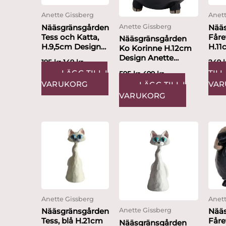
Anette Gissberg
Anett
Nääsgränsgården
Nää
Anette Gissberg
Tess och Katta,
Fåret
Nääsgränsgården
H.9,5cm Design
H.11
Ko Korinne H.12cm
Anette Gissberg
Anet
Design Anette
195
kr
149
kr
249
Gissberg
LÄGG TILL I
TILL 
595
kr
499
kr
VARUKORG
VAR
LÄGG TILL I
VARUKORG
Anette Gissberg
Anett
Nääsgränsgården
Nää
Anette Gissberg
Tess, blå H.21cm
Fåret
Nääsgränsgården