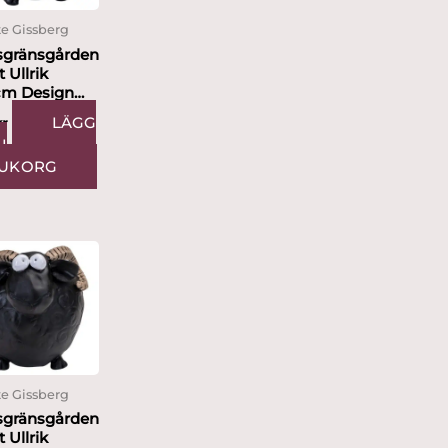
e Gissberg
sgränsgården
 Ullrik
cm Design
te Gissberg
LÄGG
kr
I
UKORG
e Gissberg
sgränsgården
 Ullrik