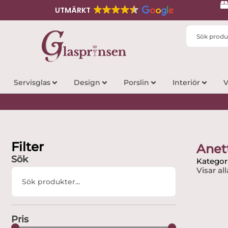
UTMÄRKT
Search
...
Servisglas
Design
Porslin
Interiör
V
Filter
Anet
Sök
Kategor
Visar all
Search
...
Pris