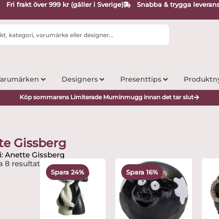
Fri frakt över 999 kr (gäller i Sverige)
Snabba & trygga leveran
arumärken
Designers
Presenttips
Produktn
Köp sommarens Limiterade Muminmugg innan det tar slut
te Gissberg
i: Anette Gissberg
Det
Det
Det
Det
a 8 resultat
ursprungliga
nuvarande
ursprungliga
nuvarande
Spara 24%
Spara 16%
priset
priset
priset
priset
var:
är:
var:
är:
195 kr.
149 kr.
595 kr.
499 kr.