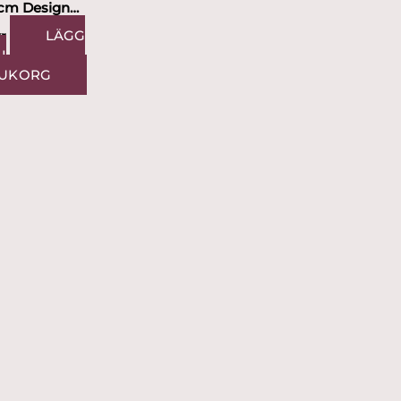
cm Design
te Gissberg
LÄGG
r
I
UKORG