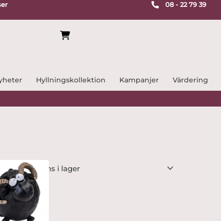
ser
08 - 22 79 39
yheter
Hyllningskollektion
Kampanjer
Värdering