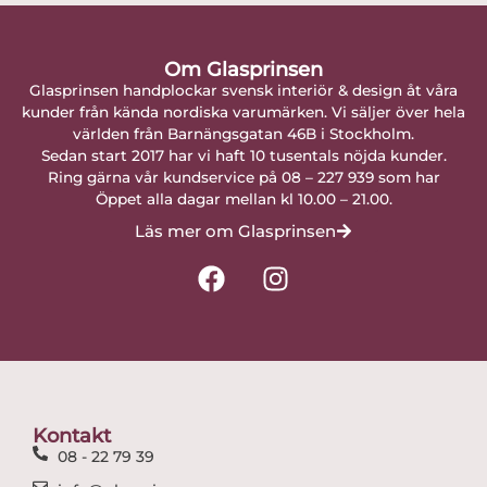
Om Glasprinsen
Glasprinsen handplockar svensk interiör & design åt våra
kunder från kända nordiska varumärken. Vi säljer över hela
världen från Barnängsgatan 46B i Stockholm.
Sedan start 2017 har vi haft 10 tusentals nöjda kunder.
Ring gärna vår kundservice på 08 – 227 939 som har
Öppet alla dagar mellan kl 10.00 – 21.00.
Läs mer om Glasprinsen
F
I
a
n
c
s
e
t
b
a
o
g
o
r
Kontakt
k
a
08 - 22 79 39
m