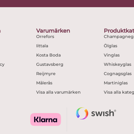
e
t
b
a
o
g
o
r
n
Varumärken
Produktkat
k
a
Orrefors
Champagnegl
m
Iittala
Ölglas
Kosta Boda
Vinglas
icy
Gustavsberg
Whiskeyglas
Reijmyre
Cognagsglas
Målerås
Martiniglas
Visa alla varumärken
Visa alla kate