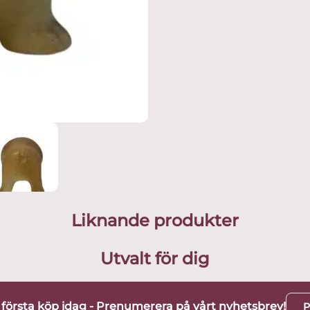
Liknande produkter
Utvalt för dig
t första köp idag - Prenumerera på vårt nyhetsbrev!
P