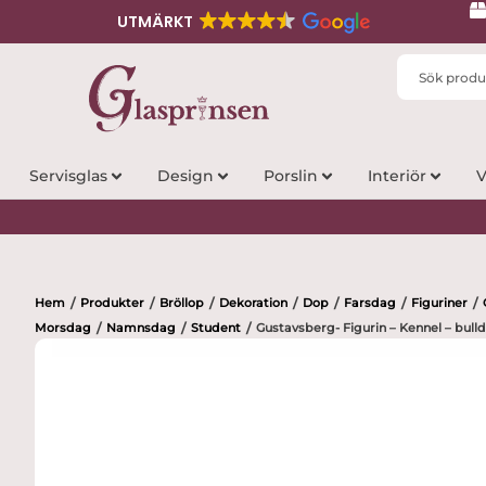
UTMÄRKT
Search
...
Servisglas
Design
Porslin
Interiör
V
Hem
Produkter
Bröllop
Dekoration
Dop
Farsdag
Figuriner
/
/
/
/
/
/
/
Morsdag
Namnsdag
Student
Gustavsberg- Figurin – Kennel – bull
/
/
/