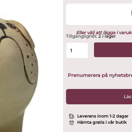
Eller välj att lägga i var
Gustavsberg-
Tillgänglighet:
2 i lager
Figurin
-
Kennel
-
bulldog
brun
Prenumerera på nyhetsbreve
Midi
design
Lisa
Läs
Larson
mängd
Leverans inom 1-2 dagar
Hämta gratis i vår butik