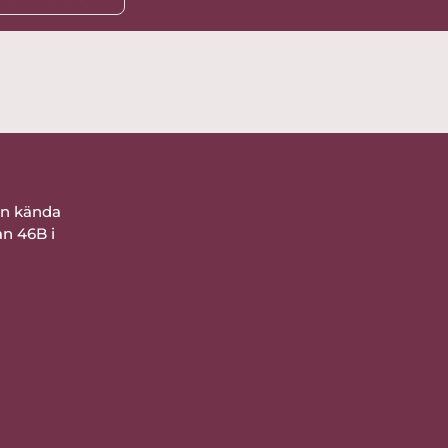
ån kända
an 46B i