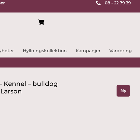
ser
08 - 22 79 39
yheter
Hyllningskollektion
Kampanjer
Värdering
– Kennel – bulldog
 Larson
Ny
ande
r.