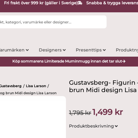
Fri frakt över 999 kr (gäller i Sverige)
Snabba & trygga leveran
arumärken
Designers
Presenttips
Produktn
Köp sommarens Limiterade Muminmugg innan det tar slut
Gustavsberg- Figurin 
Gustavsberg
Lisa Larson
/
/
brun Midi design Lisa
dog brun Midi design Lisa Larson
Det
Det
1,499
kr
1,795
kr
ursprungliga
nuvar
priset
priset
Produktbeskrivning
var:
är:
1,795 kr.
1,499 k