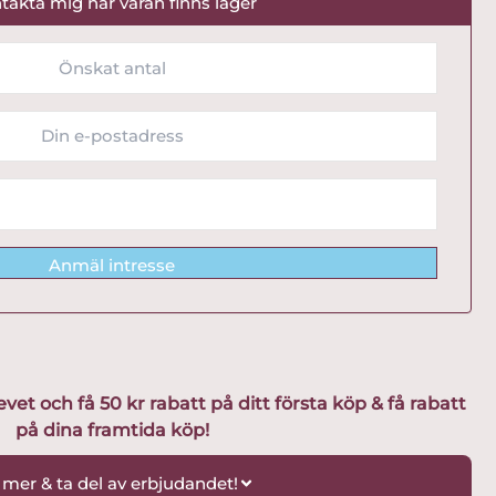
takta mig när varan finns lager
Anmäl intresse
t och få 50 kr rabatt på ditt första köp & få rabatt
på dina framtida köp!
 mer & ta del av erbjudandet!