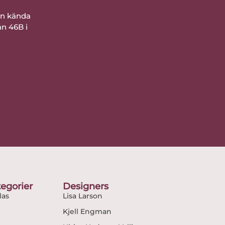
ån kända
an 46B i
egorier
Designers
as
Lisa Larson
Kjell Engman