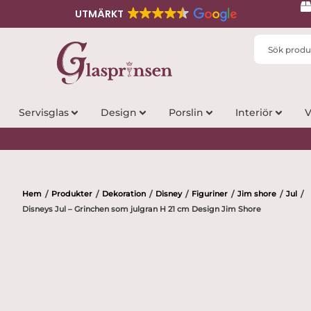
UTMÄRKT
Search
...
Servisglas
Design
Porslin
Interiör
V
Hem
Produkter
Dekoration
Disney
Figuriner
Jim shore
Jul
/
/
/
/
/
/
/
Disneys Jul – Grinchen som julgran H 21 cm Design Jim Shore