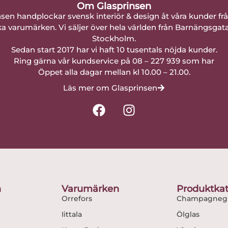
Om Glasprinsen
nsen handplockar svensk interiör & design åt våra kunder fr
a varumärken. Vi säljer över hela världen från Barnängsgat
Stockholm.
Sedan start 2017 har vi haft 10 tusentals nöjda kunder.
Ring gärna vår kundservice på 08 – 227 939 som har
Öppet alla dagar mellan kl 10.00 – 21.00.
Läs mer om Glasprinsen
F
I
a
n
c
s
e
t
b
a
o
g
o
r
n
Varumärken
Produktkat
k
a
Orrefors
Champagnegl
m
Iittala
Ölglas