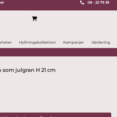
ser
08 - 22 79 39
yheter
Hyllningskollektion
Kampanjer
Värdering
n som julgran H 21 cm