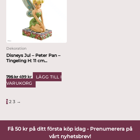
795 kr.
499 kr.
Dekoration
Disneys Jul – Peter Pan –
Tingeling H: 11 cm...
LÄGG TILL I
795
kr
499
kr
VARUKORG
1
2
3
→
Få 50 kr på ditt första köp idag - Prenumerera på
vårt nyhetsbrev!