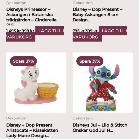
Dekoration
Dekoration
Disneys Prinsessor –
Disney – Dop Present –
Askungen i Botaniska
Baby Askungen 8 cm
trädgården – Cinderella
Design...
21,5...
LÄGG TILL I
LÄGG TILL I
1,495
kr
999
kr
795
kr
399
kr
VARUKORG
VARUKORG
Det
Det
Det
Det
ursprungliga
nuvarande
ursprungliga
nuvarande
Spara 37%
Spara 37%
priset
priset
priset
priset
var:
är:
var:
är:
795 kr.
499 kr.
795 kr.
499 kr.
Dekoration
Dekoration
Disney – Dop Present
Disneys Jul – Lilo & Stitch
Aristocats – Kissekatten
Önskar God Jul H...
Lady Marie Design...