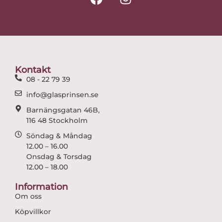
a
n
c
s
e
t
b
a
o
g
o
r
Kontakt
k
a
08 - 22 79 39
m
info@glasprinsen.se
Barnängsgatan 46B,
116 48 Stockholm
Söndag & Måndag
12.00 – 16.00
Onsdag & Torsdag
12.00 – 18.00
Information
Om oss
Köpvillkor