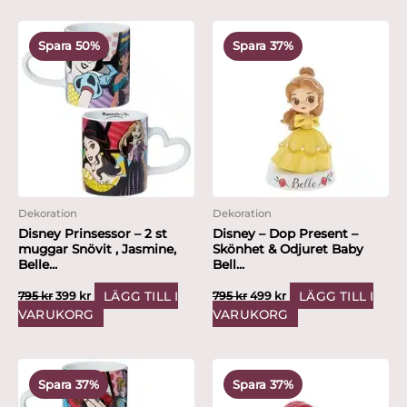
Det
Det
Det
Det
ursprungliga
nuvarande
ursprungliga
nuvarande
Spara 50%
Spara 37%
priset
priset
priset
priset
var:
är:
var:
är:
795 kr.
399 kr.
795 kr.
499 kr.
Dekoration
Dekoration
Disney Prinsessor – 2 st
Disney – Dop Present –
muggar Snövit , Jasmine,
Skönhet & Odjuret Baby
Belle...
Bell...
LÄGG TILL I
LÄGG TILL I
795
kr
399
kr
795
kr
499
kr
VARUKORG
VARUKORG
Det
Det
Det
Det
ursprungliga
nuvarande
ursprungliga
nuvarande
Spara 37%
Spara 37%
priset
priset
priset
priset