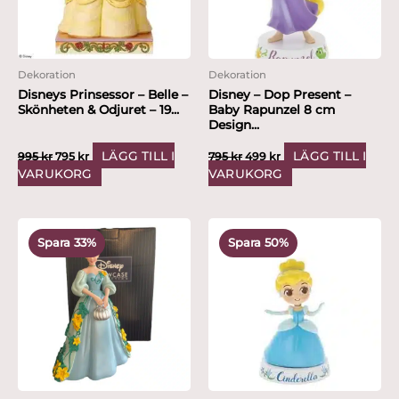
Dekoration
Dekoration
Disneys Prinsessor – Belle –
Disney – Dop Present –
Skönheten & Odjuret – 19...
Baby Rapunzel 8 cm
Design...
LÄGG TILL I
LÄGG TILL I
995
kr
795
kr
795
kr
499
kr
VARUKORG
VARUKORG
Det
Det
Det
Det
ursprungliga
nuvarande
ursprungliga
nuvarande
Spara 33%
Spara 50%
priset
priset
priset
priset
var:
är:
var:
är:
1,495 kr.
999 kr.
795 kr.
399 kr.