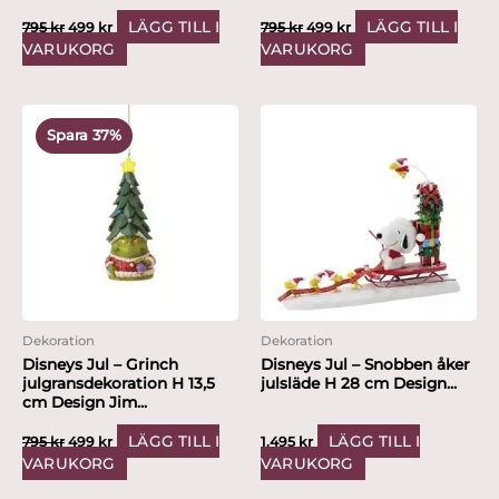
LÄGG TILL I
LÄGG TILL I
795
kr
499
kr
795
kr
499
kr
VARUKORG
VARUKORG
Det
Det
ursprungliga
nuvarande
Spara 37%
priset
priset
var:
är:
795 kr.
499 kr.
Dekoration
Dekoration
Disneys Jul – Grinch
Disneys Jul – Snobben åker
julgransdekoration H 13,5
julsläde H 28 cm Design...
cm Design Jim...
LÄGG TILL I
LÄGG TILL I
795
kr
499
kr
1,495
kr
VARUKORG
VARUKORG