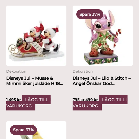
Det
Det
ursprungliga
nuvarande
Spara 37%
priset
priset
var:
är:
795 kr.
499 kr.
Dekoration
Dekoration
Disneys Jul – Musse &
Disneys Jul – Lilo & Stitch –
Mimmi åker julsläde H 18...
Angel Önskar God...
LÄGG TILL I
LÄGG TILL I
1,495
kr
795
kr
499
kr
VARUKORG
VARUKORG
Det
Det
ursprungliga
nuvarande
Spara 37%
priset
priset
var:
är: