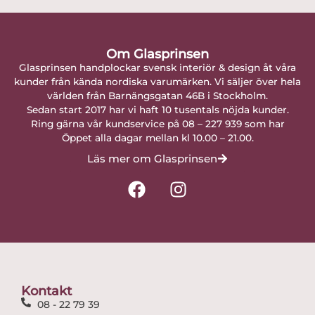
Om Glasprinsen
Glasprinsen handplockar svensk interiör & design åt våra
kunder från kända nordiska varumärken. Vi säljer över hela
världen från Barnängsgatan 46B i Stockholm.
Sedan start 2017 har vi haft 10 tusentals nöjda kunder.
Ring gärna vår kundservice på 08 – 227 939 som har
Öppet alla dagar mellan kl 10.00 – 21.00.
Läs mer om Glasprinsen
F
I
a
n
c
s
e
t
b
a
o
g
o
r
Kontakt
k
a
08 - 22 79 39