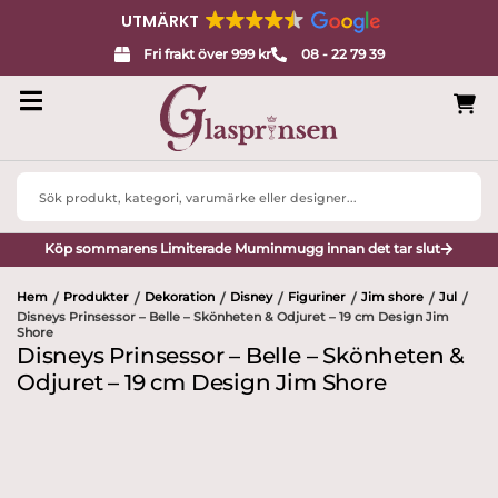
UTMÄRKT
Fri frakt över 999 kr
08 - 22 79 39
Search
...
Köp sommarens Limiterade Muminmugg innan det tar slut
Hem
Produkter
Dekoration
Disney
Figuriner
Jim shore
Jul
/
/
/
/
/
/
/
Disneys Prinsessor – Belle – Skönheten & Odjuret – 19 cm Design Jim
Shore
Disneys Prinsessor – Belle – Skönheten &
Odjuret – 19 cm Design Jim Shore