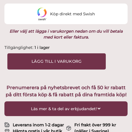
var:
är:
Köp direkt med Swish
995 kr.
795 kr.
Eller välj att lägga i varukorgen nedan om du vill betala
med kort eller faktura.
Disneys
Tillgänglighet:
1 i lager
Prinsessor
-
LÄGG TILL I VARUKORG
Belle
-
Skönheten
&
Prenumerera på nyhetsbrevet och få 50 kr rabatt
Odjuret
på ditt första köp & få rabatt på dina framtida köp!
-
19
cm
Läs mer & ta del av erbjudandet!
Design
Jim
Shore
Leverans inom 1-2 dagar
Fri frakt över 999 kr
mängd
Hämta gratis i vår butik
(gäller i Sverige)