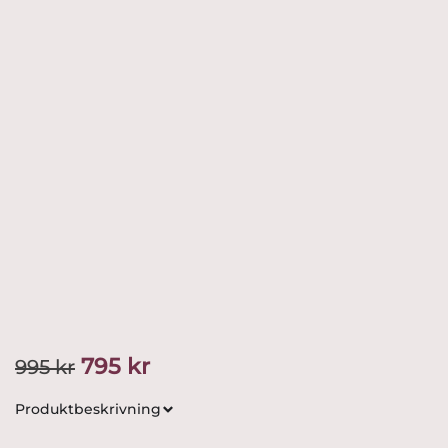
Det
Det
795
kr
995
kr
ursprungliga
nuvarande
Produktbeskrivning
priset
priset