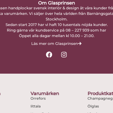
Om Glasprinsen
nsen handplockar svensk interiör & design åt våra kunder fr
a varumärken. Vi säljer över hela världen från Barnängsgat
Stockholm.
Sedan start 2017 har vi haft 10 tusentals nöjda kunder.
Ring gärna vår kundservice på 08 – 227 939 som har
Öppet alla dagar mellan kl 10.00 – 21.00.
Läs mer om Glasprinsen
F
I
a
n
c
s
e
t
b
a
o
g
o
r
n
Varumärken
Produktkat
k
a
Orrefors
Champagnegl
m
Iittala
Ölglas