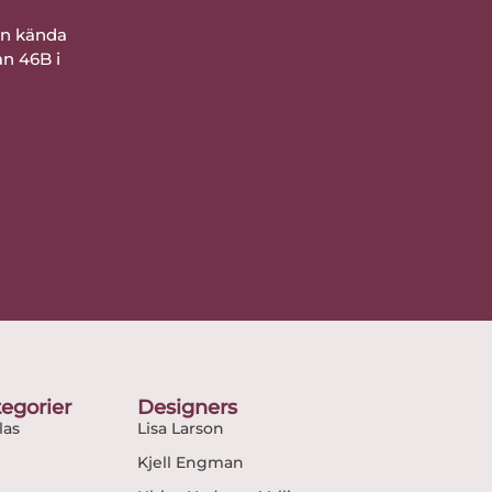
ån kända
an 46B i
egorier
Designers
as
Lisa Larson
Kjell Engman