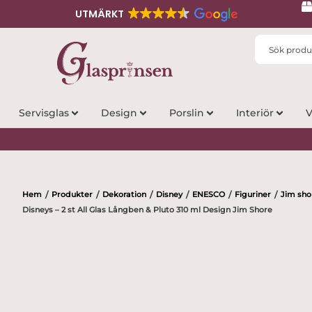
UTMÄRKT
Search
...
Servisglas
Design
Porslin
Interiör
V
Hem
Produkter
Dekoration
Disney
ENESCO
Figuriner
Jim sho
/
/
/
/
/
/
Disneys – 2 st All Glas Långben & Pluto 310 ml Design Jim Shore