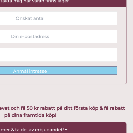
takta mig när varan finns lager
Anmäl intresse
t och få 50 kr rabatt på ditt första köp & få rabatt
på dina framtida köp!
 mer & ta del av erbjudandet!