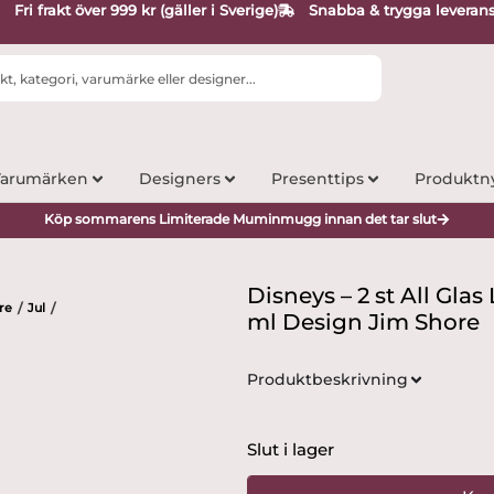
Fri frakt över 999 kr (gäller i Sverige)
Snabba & trygga leveran
arumärken
Designers
Presenttips
Produktn
Köp sommarens Limiterade Muminmugg innan det tar slut
Disneys – 2 st All Gla
re
Jul
/
/
ml Design Jim Shore
Produktbeskrivning
Slut i lager