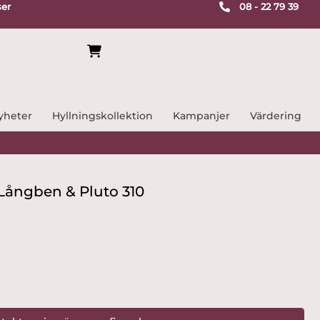
ser
08 - 22 79 39
yheter
Hyllningskollektion
Kampanjer
Värdering
s Långben & Pluto 310