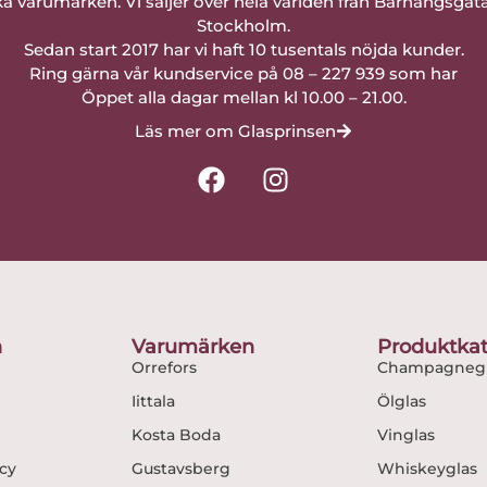
a varumärken. Vi säljer över hela världen från Barnängsgat
Stockholm.
Sedan start 2017 har vi haft 10 tusentals nöjda kunder.
Ring gärna vår kundservice på 08 – 227 939 som har
Öppet alla dagar mellan kl 10.00 – 21.00.
Läs mer om Glasprinsen
F
I
a
n
c
s
e
t
b
a
o
g
o
r
n
Varumärken
Produktkat
k
a
Orrefors
Champagnegl
m
Iittala
Ölglas
Kosta Boda
Vinglas
icy
Gustavsberg
Whiskeyglas