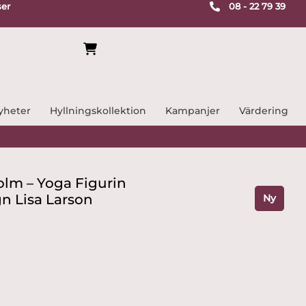
ser
08 - 22 79 39
yheter
Hyllningskollektion
Kampanjer
Värdering
lm – Yoga Figurin
gn Lisa Larson
Ny
e