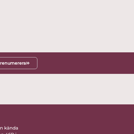
renumerera
ån kända