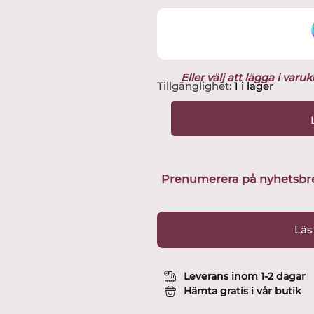
Eller välj att lägga i var
Design
Tillgänglighet:
1 i lager
House
Stockholm
-
Yoga
Figurin
Grå/Vit
Prenumerera på nyhetsbreve
Nr
4
av
Läs
8
Design
Lisa
Leverans inom 1-2 dagar
Larson
Hämta gratis i vår butik
mängd