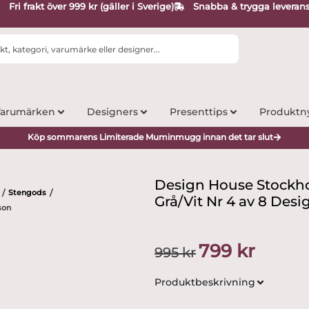
Fri frakt över 999 kr (gäller i Sverige)
Snabba & trygga leveran
arumärken
Designers
Presenttips
Produktn
Köp sommarens Limiterade Muminmugg innan det tar slut
Design House Stockho
Stengods
/
/
Grå/Vit Nr 4 av 8 Desi
son
Det
Det
799
kr
995
kr
ursprungliga
nuvarand
priset
priset
Produktbeskrivning
var:
är:
995 kr.
799 kr.