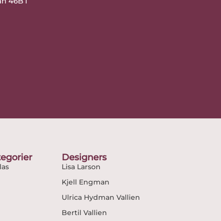
an 46B i
egorier
Designers
as
Lisa Larson
Kjell Engman
Ulrica Hydman Vallien
Bertil Vallien