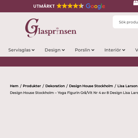
UTMÄRKT
Search
...
Servisglas
Design
Porslin
Interiör
V
Hem
Produkter
Dekoration
Design House Stockholm
Lisa Larson
/
/
/
/
Design House Stockholm – Yoga Figurin Grå/Vit Nr 4 av 8 Design Lisa Lar