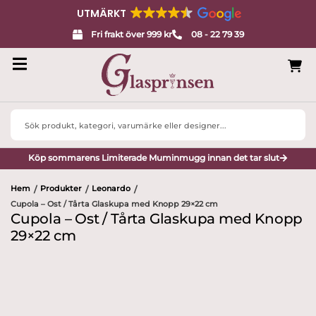
UTMÄRKT
Fri frakt över 999 kr
08 - 22 79 39
Search
...
Köp sommarens Limiterade Muminmugg innan det tar slut
Hem
Produkter
Leonardo
/
/
/
Cupola – Ost / Tårta Glaskupa med Knopp 29×22 cm
Cupola – Ost / Tårta Glaskupa med Knopp
29×22 cm