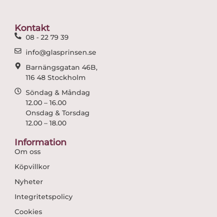
b
a
o
g
o
r
Kontakt
k
a
08 - 22 79 39
m
info@glasprinsen.se
Barnängsgatan 46B,
116 48 Stockholm
Söndag & Måndag
12.00 – 16.00
Onsdag & Torsdag
12.00 – 18.00
Information
Om oss
Köpvillkor
Nyheter
Integritetspolicy
Cookies