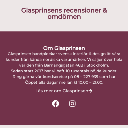
Glasprinsens recensioner &
omdömen
Om Glasprinsen
Glasprinsen handplockar svensk interiör & design åt våra
kunder från kända nordiska varumärken. Vi säljer över hela
världen från Barnängsgatan 46B i Stockholm.
Sedan start 2017 har vi haft 10 tusentals nöjda kunder.
Ring gärna vår kundservice på 08 – 227 939 som har
Öppet alla dagar mellan kl 10.00 – 21.00.
Läs mer om Glasprinsen
F
I
a
n
c
s
e
t