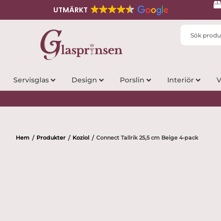
UTMÄRKT
Search
...
Servisglas
Design
Porslin
Interiör
V
Hem
Produkter
Koziol
Connect Tallrik 25,5 cm Beige 4-pack
/
/
/