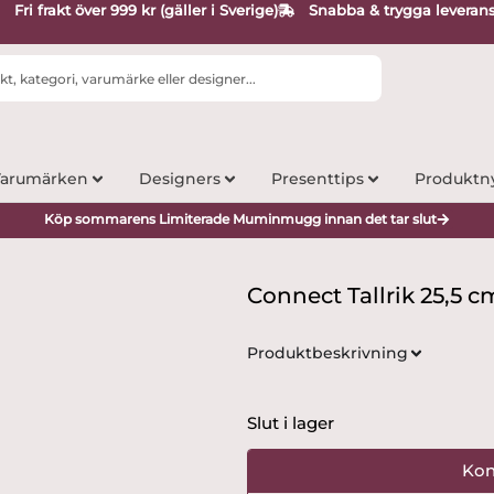
Fri frakt över 999 kr (gäller i Sverige)
Snabba & trygga leveran
arumärken
Designers
Presenttips
Produktn
Köp sommarens Limiterade Muminmugg innan det tar slut
Connect Tallrik 25,5 
Produktbeskrivning
Slut i lager
Kon