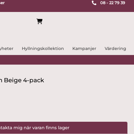
ser
08 - 22 79 39
yheter
Hyllningskollektion
Kampanjer
Värdering
cm Beige 4-pack
takta mig när varan finns lager