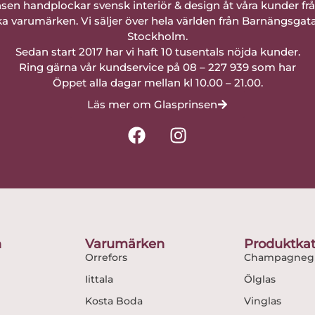
nsen handplockar svensk interiör & design åt våra kunder fr
a varumärken. Vi säljer över hela världen från Barnängsgat
Stockholm.
Sedan start 2017 har vi haft 10 tusentals nöjda kunder.
Ring gärna vår kundservice på 08 – 227 939 som har
Öppet alla dagar mellan kl 10.00 – 21.00.
Läs mer om Glasprinsen
F
I
a
n
c
s
e
t
b
a
o
g
o
r
n
Varumärken
Produktkat
k
a
Orrefors
Champagnegl
m
Iittala
Ölglas
Kosta Boda
Vinglas