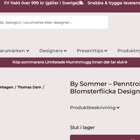
Fri frakt över 999 kr (gäller i Sverige)
Snabba & trygga leveran
arumärken
Designers
Presenttips
Produktn
Köp sommarens Limiterade Muminmugg innan det tar slut
By Sommer – Penntroll
enhagen
Thomas Dam
/
/
Blomsterflicka Desi
Produktbeskrivning
Slut i lager