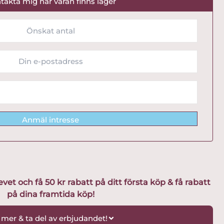
takta mig när varan finns lager
Anmäl intresse
t och få 50 kr rabatt på ditt första köp & få rabatt
på dina framtida köp!
 mer & ta del av erbjudandet!