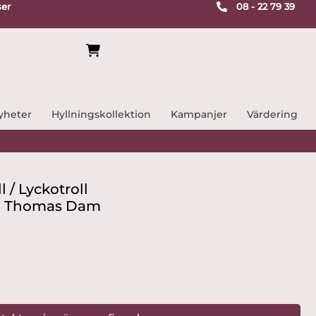
ser
08 - 22 79 39
yheter
Hyllningskollektion
Kampanjer
Värdering
 / Lyckotroll
gn Thomas Dam