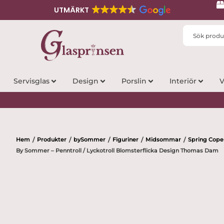
UTMÄRKT
Search
...
Servisglas
Design
Porslin
Interiör
V
Hem
Produkter
bySommer
Figuriner
Midsommar
Spring Cop
/
/
/
/
/
By Sommer – Penntroll / Lyckotroll Blomsterflicka Design Thomas Dam