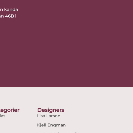
ån kända
an 46B i
egorier
Designers
as
Lisa Larson
Kjell Engman