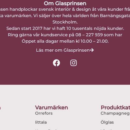
Om Glasprinsen
nsen handplockar svensk interiör & design åt våra kunder fr
a varumärken. Vi säljer över hela världen från Barnängsgat
Stockholm.
Sedan start 2017 har vi haft 10 tusentals nöjda kunder.
Ring gärna vår kundservice på 08 – 227 939 som har
Öppet alla dagar mellan kl 10.00 – 21.00.
Läs mer om Glasprinsen
F
I
a
n
c
s
e
t
b
a
o
g
o
r
n
Varumärken
Produktkat
k
a
Orrefors
Champagnegl
m
Iittala
Ölglas