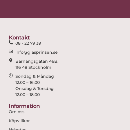
c
s
e
t
b
a
o
g
o
r
Kontakt
k
a
08 - 22 79 39
m
info@glasprinsen.se
Barnängsgatan 46B,
116 48 Stockholm
Söndag & Måndag
12.00 – 16.00
Onsdag & Torsdag
12.00 – 18.00
Information
Om oss
Köpvillkor
Nyheter