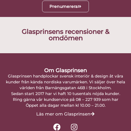
Prenumerera
Glasprinsens recensioner &
omdömen
Om Glasprinsen
Glasprinsen handplockar svensk interiör & design åt våra
kunder från kända nordiska varumärken. Vi säljer över hela
världen från Barnängsgatan 46B i Stockholm.
Sedan start 2017 har vi haft 10 tusentals nöjda kunder.
Ring gärna vår kundservice på 08 – 227 939 som har
Öppet alla dagar mellan kl 10.00 – 21.00.
Läs mer om Glasprinsen
F
I
a
n