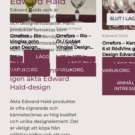
Edward Hald
var:
är:
1,495 kr.
1,199 kr.
Edward Halds verk är
eftertraktade bland samlare
SLUT I LA
och designentusiaster. Hans
Edward Hald
Edward Hald
produkter betraktas som
Orrefors – Rio –
Orrefors – Rio –
Edward Hald
värdefulla samlarobjekt och
Vinglas grön
Öl / Goblet
Orrefors – Kers
finns representerade i många
uran Design
Vinglas Design
6 st RödVins g
hem och samlingar världen
Edvard Hald
Edvard...
Design Edvard.
över.
LÄGG
795
kr
1,495
kr
1,199
kr
TILL I
LÄGG TILL I
LÄGG TIL
Hur man känner
VARUKORG
VARUKORG
VARUKORG
igen äkta Edward
ANMÄL
Hald-design
INTRESS
Äkta Edward Hald-produkter
är ofta signerade och
kännetecknas av hög kvalitet
och unika designelement. Det
är viktigt att köpa från
pålitliga källor och att vara