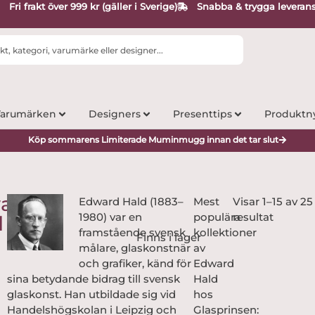
Fri frakt över 999 kr (gäller i Sverige)
Snabba & trygga leveran
arumärken
Designers
Presenttips
Produktn
Köp sommarens Limiterade Muminmugg innan det tar slut
ard
Edward Hald (1883–
Mest
Visar 1–15 av 25
1980) var en
populära
resultat
d
framstående svensk
kollektioner
målare, glaskonstnär
av
och grafiker, känd för
Edward
sina betydande bidrag till svensk
Hald
glaskonst. Han utbildade sig vid
hos
Handelshögskolan i Leipzig och
Glasprinsen: