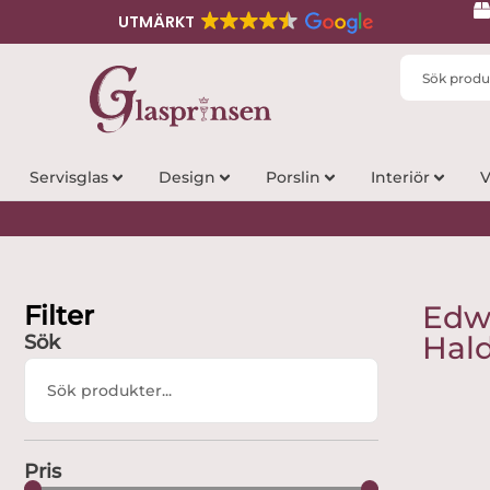
UTMÄRKT
Search
...
Servisglas
Design
Porslin
Interiör
V
Filter
Edw
Hal
Sök
Search
...
Pris