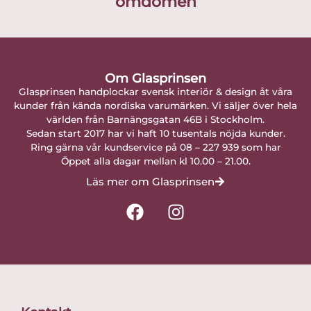
omdömen
Om Glasprinsen
Glasprinsen handplockar svensk interiör & design åt våra
kunder från kända nordiska varumärken. Vi säljer över hela
världen från Barnängsgatan 46B i Stockholm.
Sedan start 2017 har vi haft 10 tusentals nöjda kunder.
Ring gärna vår kundservice på 08 – 227 939 som har
Öppet alla dagar mellan kl 10.00 – 21.00.
Läs mer om Glasprinsen
F
I
a
n
c
s
e
t
b
a
o
g
o
r