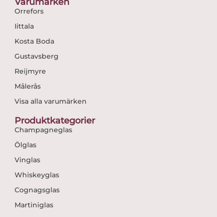
Varumärken
Orrefors
Iittala
Kosta Boda
Gustavsberg
Reijmyre
Målerås
Visa alla varumärken
Produktkategorier
Champagneglas
Ölglas
Vinglas
Whiskeyglas
Cognagsglas
Martiniglas