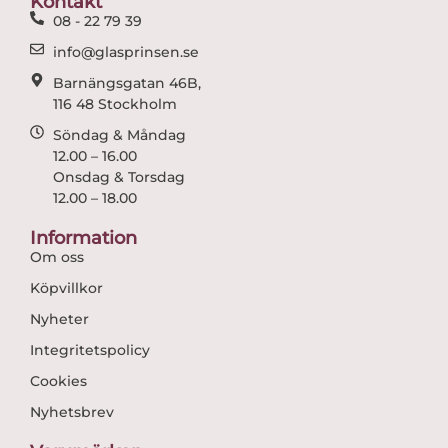
Kontakt
k
a
08 - 22 79 39
m
info@glasprinsen.se
Barnängsgatan 46B,
116 48 Stockholm
Söndag & Måndag
12.00 – 16.00
Onsdag & Torsdag
12.00 – 18.00
Information
Om oss
Köpvillkor
Nyheter
Integritetspolicy
Cookies
Nyhetsbrev