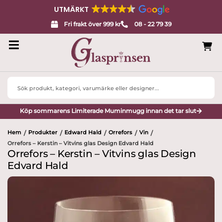
UTMÄRKT
Fri frakt över 999 kr
08 - 22 79 39
Search
...
Köp sommarens Limiterade Muminmugg innan det tar slut
Hem
Produkter
Edward Hald
Orrefors
Vin
/
/
/
/
/
Orrefors – Kerstin – Vitvins glas Design Edvard Hald
Orrefors – Kerstin – Vitvins glas Design
Edvard Hald