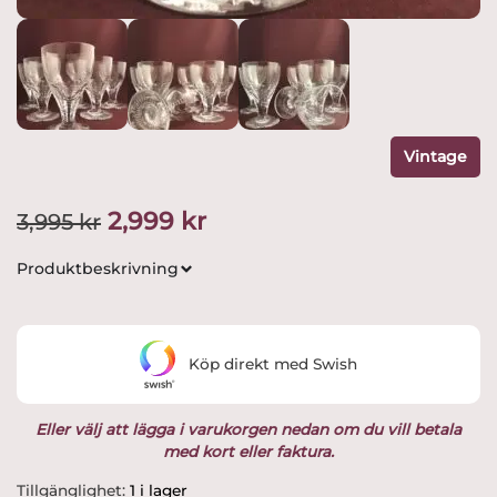
Vintage
Det
Det
2,999
kr
3,995
kr
ursprungliga
nuvarande
Produktbeskrivning
priset
priset
var:
är:
Köp direkt med Swish
3,995 kr.
2,999 kr.
Eller välj att lägga i varukorgen nedan om du vill betala
med kort eller faktura.
Orrefors
Tillgänglighet:
1 i lager