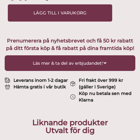
-
Carolus
LÄGG TILL I VARUKORG
-
6
st
Vinglas
Prenumerera på nyhetsbrevet och få 50 kr rabatt
Design
på ditt första köp & få rabatt på dina framtida köp!
Edvard
Hald
mängd
Läs mer & ta del av erbjudandet!
Leverans inom 1-2 dagar
Fri frakt över 999 kr
Hämta gratis i vår butik
(gäller i Sverige)
Köp nu betala sen med
Klarna
Liknande produkter
Utvalt för dig