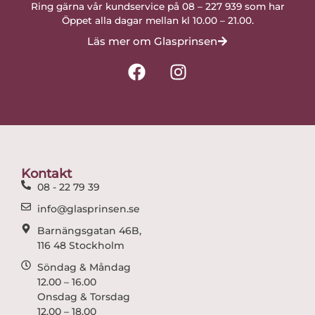
Ring gärna vår kundservice på 08 – 227 939 som har
Öppet alla dagar mellan kl 10.00 – 21.00.
Läs mer om Glasprinsen
F
I
a
n
c
s
e
t
b
a
o
g
o
r
Kontakt
k
a
08 - 22 79 39
m
info@glasprinsen.se
Barnängsgatan 46B,
116 48 Stockholm
Söndag & Måndag
12.00 – 16.00
Onsdag & Torsdag
12.00 – 18.00