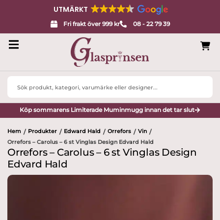
UTMÄRKT
Fri frakt över 999 kr
08 - 22 79 39
Search
...
Köp sommarens Limiterade Muminmugg innan det tar slut
Hem
Produkter
Edward Hald
Orrefors
Vin
/
/
/
/
/
Orrefors – Carolus – 6 st Vinglas Design Edvard Hald
Orrefors – Carolus – 6 st Vinglas Design
Edvard Hald