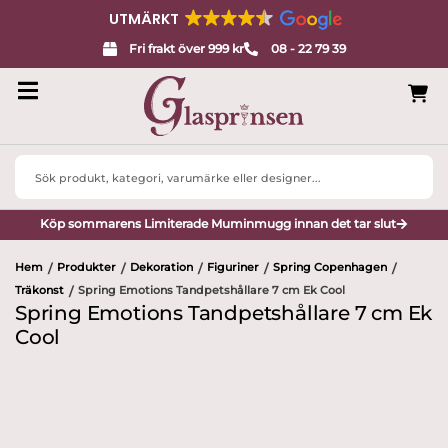
UTMÄRKT
Fri frakt över 999 kr
08 - 22 79 39
Search
...
Köp sommarens Limiterade Muminmugg innan det tar slut
Hem
Produkter
Dekoration
Figuriner
Spring Copenhagen
/
/
/
/
/
Träkonst
Spring Emotions Tandpetshållare 7 cm Ek Cool
/
Spring Emotions Tandpetshållare 7 cm Ek
Cool