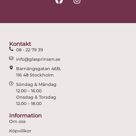
a
n
c
s
e
t
b
a
o
g
o
r
Kontakt
k
a
08 - 22 79 39
m
info@glasprinsen.se
Barnängsgatan 46B,
116 48 Stockholm
Söndag & Måndag
12.00 – 16.00
Onsdag & Torsdag
12.00 – 18.00
Information
Om oss
Köpvillkor