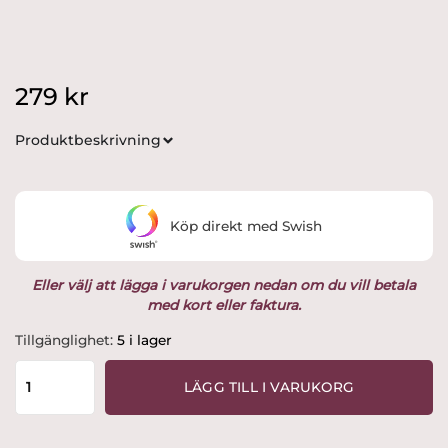
279
kr
Produktbeskrivning
Köp direkt med Swish
Eller välj att lägga i varukorgen nedan om du vill betala
med kort eller faktura.
Spring
Tillgänglighet:
5 i lager
Emotions
Tandpetshållare
LÄGG TILL I VARUKORG
7
cm
Ek