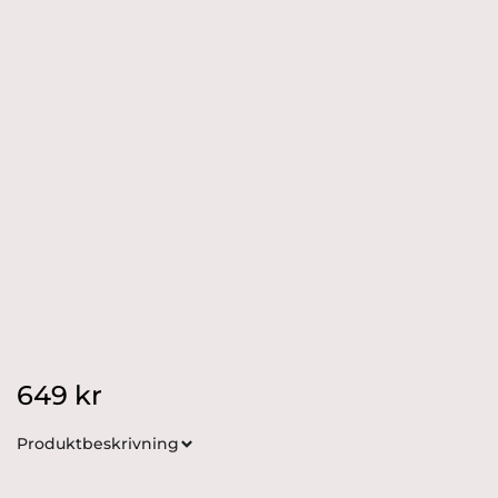
Produktnyheter
Hyllningskollektion
Kampanjer
Värdering
649
kr
Produktbeskrivning