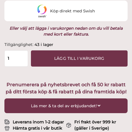
Köp direkt med Swish
Eller välj att lägga i varukorgen nedan om du vill betala
med kort eller faktura.
Proficient
Tillgänglighet:
43 i lager
Kolstålspanna
Ø28
LÄGG TILL I VARUKORG
cm
blacksteel
mängd
Prenumerera på nyhetsbrevet och få 50 kr rabatt
på ditt första köp & få rabatt på dina framtida köp!
Läs mer & ta del av erbjudandet!
Leverans inom 1-2 dagar
Fri frakt över 999 kr
Hämta gratis i vår butik
(gäller i Sverige)