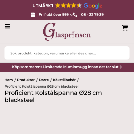
UTMÄRKT
Fri frakt över 999 kr
08 - 22 79 39
Servisglas
Search
Design
...
Köp sommarens Limiterade Muminmugg innan det tar slut
Porslin
Hem
Produkter
Dorre
Kökstillbehör
/
/
/
/
Interiör
Proficient Kolstålspanna Ø28 cm blacksteel
Proficient Kolstålspanna Ø28 cm
Varumärken
blacksteel
Designers
Presenttips