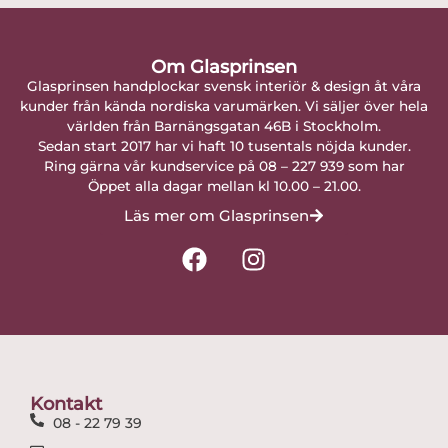
Om Glasprinsen
Glasprinsen handplockar svensk interiör & design åt våra
kunder från kända nordiska varumärken. Vi säljer över hela
världen från Barnängsgatan 46B i Stockholm.
Sedan start 2017 har vi haft 10 tusentals nöjda kunder.
Ring gärna vår kundservice på 08 – 227 939 som har
Öppet alla dagar mellan kl 10.00 – 21.00.
Läs mer om Glasprinsen
F
I
a
n
c
s
e
t
b
a
o
g
o
r
Kontakt
k
a
08 - 22 79 39
m