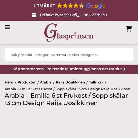
UTMÄRKT
Fri frakt över 999 kr
08 - 22 79 39
Servisglas
Search
Design
...
Köp sommarens Limiterade Muminmugg innan det tar slut
Porslin
Hem
Produkter
Arabia
Raija Uosikkinen
Tallrikar
/
/
/
/
/
Interiör
Arabia – Emilia 6 st Frukost / Sopp skålar 13 cm Design Raija Uosikkinen
Arabia – Emilia 6 st Frukost / Sopp skålar
Varumärken
13 cm Design Raija Uosikkinen
Designers
Presenttips