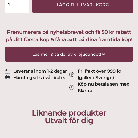
Emilia
LÄGG TILL I VARUKORG
6
st
Frukost
/
Prenumerera på nyhetsbrevet och få 50 kr rabatt
Sopp
på ditt första köp & få rabatt på dina framtida köp!
skålar
13
cm
Läs mer & ta del av erbjudandet!
Design
Raija
Uosikkinen
Leverans inom 1-2 dagar
Fri frakt över 999 kr
mängd
Hämta gratis i vår butik
(gäller i Sverige)
Köp nu betala sen med
Klarna
Liknande produkter
Utvalt för dig