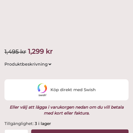
Produktnyheter
Hyllningskollektion
Kampanjer
Det
Det
1,299
kr
1,495
kr
Värdering
ursprungliga
nuvarande
Produktbeskrivning
priset
priset
var:
är:
Köp direkt med Swish
1,495 kr.
1,299 kr.
Eller välj att lägga i varukorgen nedan om du vill betala
med kort eller faktura.
Arabia
Tillgänglighet:
3 i lager
-