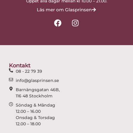
Öppet alla dagar mellan kl 10.00 – 21.00.
Läs mer om Glasprinsen
F
I
a
n
c
s
e
t
b
a
o
g
o
r
Kontakt
k
a
08 - 22 79 39
m
info@glasprinsen.se
Barnängsgatan 46B,
116 48 Stockholm
Söndag & Måndag
12.00 – 16.00
Onsdag & Torsdag
12.00 – 18.00