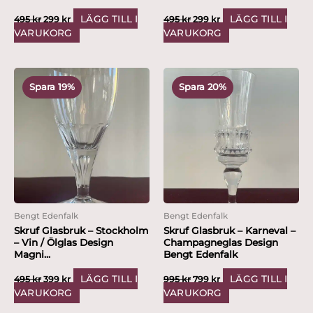
LÄGG TILL I
LÄGG TILL I
495
kr
299
kr
495
kr
299
kr
VARUKORG
VARUKORG
Det
Det
Det
Det
ursprungliga
nuvarande
ursprungliga
nuvarande
Spara 19%
Spara 20%
priset
priset
priset
priset
var:
är:
var:
är:
495 kr.
399 kr.
995 kr.
799 kr.
Bengt Edenfalk
Bengt Edenfalk
Skruf Glasbruk – Stockholm
Skruf Glasbruk – Karneval –
– Vin / Ölglas Design
Champagneglas Design
Magni...
Bengt Edenfalk
LÄGG TILL I
LÄGG TILL I
495
kr
399
kr
995
kr
799
kr
VARUKORG
VARUKORG