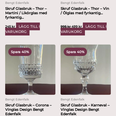
Bengt Edenfalk
Bengt Edenfalk
Skruf Glasbruk – Thor –
Skruf Glasbruk – Thor – Vin
Martini / Likörglas med
/ Ölglas med fyrkantig...
fyrkantig...
LÄGG TILL I
LÄGG TILL I
245
kr
995
kr
499
kr
VARUKORG
VARUKORG
Det
Det
Det
Det
ursprungliga
nuvarande
ursprungliga
nuvarande
Spara 40%
Spara 40%
priset
priset
priset
priset
var:
är:
var:
är:
495 kr.
299 kr.
495 kr.
299 kr.
Bengt Edenfalk
Bengt Edenfalk
Skruf Glasbruk – Corona –
Skruf Glasbruk – Karneval –
Vinglas Design Bengt
Vinglas Design Bengt
Edenfalk
Edenfalk