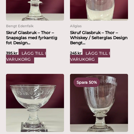
Bengt Edenfalk
Allglas
Skruf Glasbruk – Thor –
Skruf Glasbruk – Thor –
Snapsglas med fyrkantig
Whiskey / Selterglas Design
fot Design...
Bengt...
LÄGG TILL I
LÄGG TILL I
395
kr
245
kr
VARUKORG
VARUKORG
Det
Det
ursprungliga
nuvarande
Spara 50%
priset
priset
var:
är:
995 kr.
499 kr.