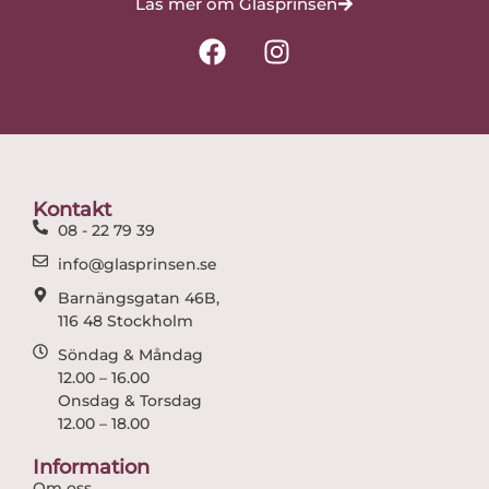
Läs mer om Glasprinsen
F
I
a
n
c
s
e
t
b
a
o
g
o
r
Kontakt
k
a
08 - 22 79 39
m
info@glasprinsen.se
Barnängsgatan 46B,
116 48 Stockholm
Söndag & Måndag
12.00 – 16.00
Onsdag & Torsdag
12.00 – 18.00
Information
Om oss