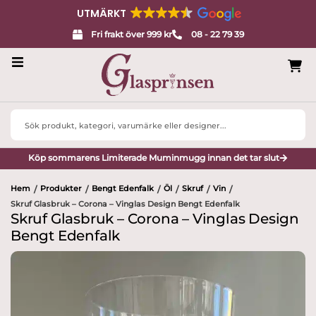
UTMÄRKT
Fri frakt över 999 kr
08 - 22 79 39
Servisglas
Search
Design
...
Köp sommarens Limiterade Muminmugg innan det tar slut
Porslin
Hem
Produkter
Bengt Edenfalk
Öl
Skruf
Vin
/
/
/
/
/
/
Interiör
Skruf Glasbruk – Corona – Vinglas Design Bengt Edenfalk
Skruf Glasbruk – Corona – Vinglas Design
Varumärken
Bengt Edenfalk
Designers
Presenttips