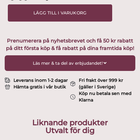
Glasbruk
-
LÄGG TILL I VARUKORG
Corona
-
Vinglas
Design
Prenumerera på nyhetsbrevet och få 50 kr rabatt
Bengt
på ditt första köp & få rabatt på dina framtida köp!
Edenfalk
mängd
Läs mer & ta del av erbjudandet!
Leverans inom 1-2 dagar
Fri frakt över 999 kr
Hämta gratis i vår butik
(gäller i Sverige)
Köp nu betala sen med
Klarna
Liknande produkter
Utvalt för dig