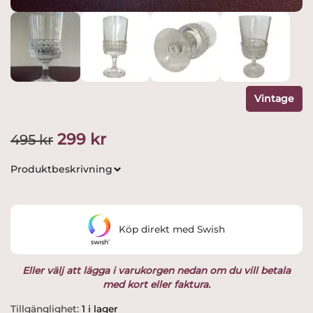
Vintage
Det
Det
299
kr
495
kr
ursprungliga
nuvarande
Produktbeskrivning
priset
priset
var:
är:
Köp direkt med Swish
495 kr.
299 kr.
Eller välj att lägga i varukorgen nedan om du vill betala
med kort eller faktura.
Skruf
Tillgänglighet:
1 i lager