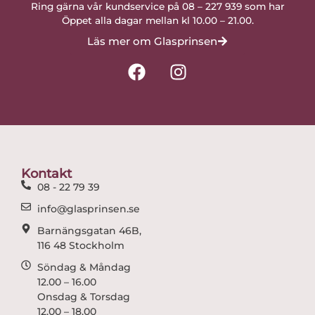
Ring gärna vår kundservice på 08 – 227 939 som har
Öppet alla dagar mellan kl 10.00 – 21.00.
Läs mer om Glasprinsen
F
I
a
n
c
s
e
t
b
a
o
g
o
r
Kontakt
k
a
08 - 22 79 39
m
info@glasprinsen.se
Barnängsgatan 46B,
116 48 Stockholm
Söndag & Måndag
12.00 – 16.00
Onsdag & Torsdag
12.00 – 18.00