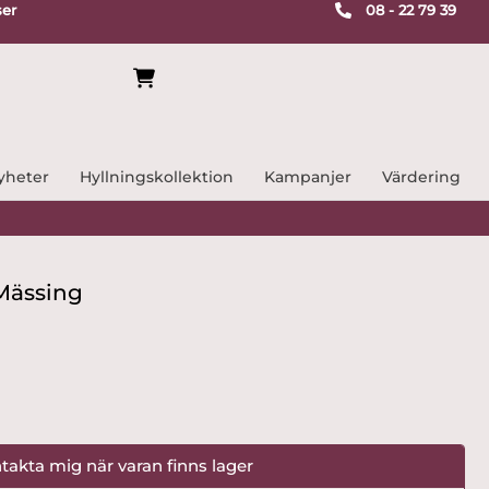
ser
08 - 22 79 39
yheter
Hyllningskollektion
Kampanjer
Värdering
Mässing
takta mig när varan finns lager