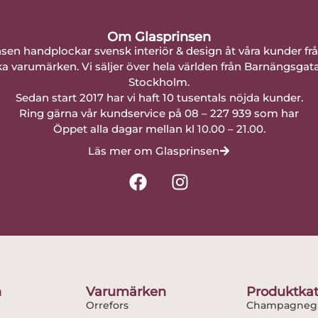
Om Glasprinsen
nsen handplockar svensk interiör & design åt våra kunder fr
a varumärken. Vi säljer över hela världen från Barnängsgat
Stockholm.
Sedan start 2017 har vi haft 10 tusentals nöjda kunder.
Ring gärna vår kundservice på 08 – 227 939 som har
Öppet alla dagar mellan kl 10.00 – 21.00.
Läs mer om Glasprinsen
F
I
a
n
c
s
e
t
b
a
o
g
o
r
n
Varumärken
Produktkat
k
a
Orrefors
Champagnegl
m