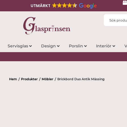
UTMÄRKT
Search
...
Servisglas
Design
Porslin
Interiör
V
Hem
Produkter
Möbler
Brickbord Duo Antik Mässing
/
/
/