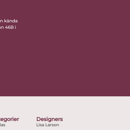
ån kända
an 46B i
egorier
Designers
as
Lisa Larson