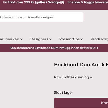
Fri frakt över 999 kr (gäller i Sverige)
Snabba & trygga leveran
arumärken
Designers
Presenttips
Produktn
Köp sommarens Limiterade Muminmugg innan det tar slut
Brickbord Duo Antik 
Produktbeskrivning
Slut i lager
Kon