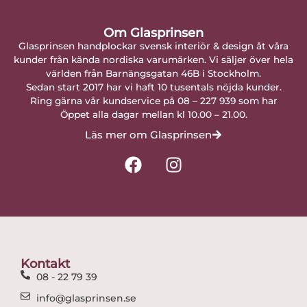
Om Glasprinsen
Glasprinsen handplockar svensk interiör & design åt våra
kunder från kända nordiska varumärken. Vi säljer över hela
världen från Barnängsgatan 46B i Stockholm.
Sedan start 2017 har vi haft 10 tusentals nöjda kunder.
Ring gärna vår kundservice på 08 – 227 939 som har
Öppet alla dagar mellan kl 10.00 – 21.00.
Läs mer om Glasprinsen
F
I
a
n
c
s
e
t
b
a
o
g
o
r
Kontakt
k
a
08 - 22 79 39
m
info@glasprinsen.se