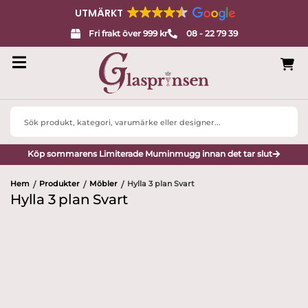
UTMÄRKT
Fri frakt över 999 kr
08 - 22 79 39
Search
...
Köp sommarens Limiterade Muminmugg innan det tar slut
Hem
Produkter
Möbler
Hylla 3 plan Svart
/
/
/
Hylla 3 plan Svart