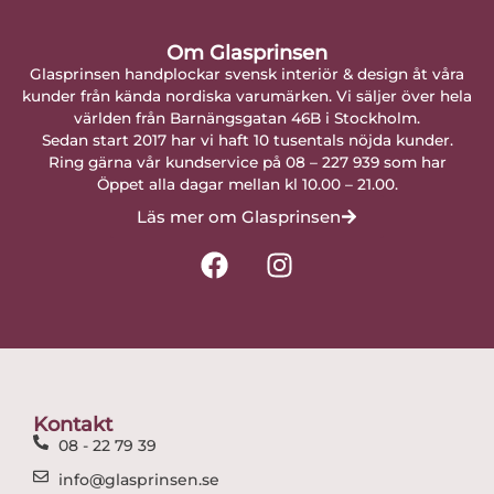
Om Glasprinsen
Glasprinsen handplockar svensk interiör & design åt våra
kunder från kända nordiska varumärken. Vi säljer över hela
världen från Barnängsgatan 46B i Stockholm.
Sedan start 2017 har vi haft 10 tusentals nöjda kunder.
Ring gärna vår kundservice på 08 – 227 939 som har
Öppet alla dagar mellan kl 10.00 – 21.00.
Läs mer om Glasprinsen
F
I
a
n
c
s
e
t
b
a
o
g
o
r
Kontakt
k
a
08 - 22 79 39
m
info@glasprinsen.se