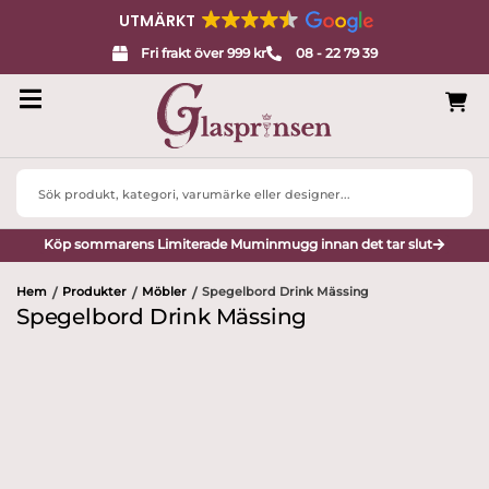
UTMÄRKT
Fri frakt över 999 kr
08 - 22 79 39
Search
...
Köp sommarens Limiterade Muminmugg innan det tar slut
Hem
Produkter
Möbler
Spegelbord Drink Mässing
/
/
/
Spegelbord Drink Mässing