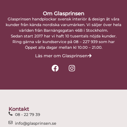
Om Glasprinsen
Glasprinsen handplockar svensk interiör & design åt våra
kunder från kända nordiska varumärken. Vi säljer över hela
världen från Barnängsgatan 46B i Stockholm.
Sedan start 2017 har vi haft 10 tusentals nöjda kunder.
Ring gärna vår kundservice på 08 – 227 939 som har
Öppet alla dagar mellan kl 10.00 – 21.00.
Läs mer om Glasprinsen
F
I
a
n
c
s
e
t
b
a
o
g
o
r
Kontakt
k
a
08 - 22 79 39
m
info@glasprinsen.se