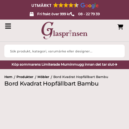
UTMÄRKT
Fri frakt över 999 kr
08 - 22 79 39
Search
...
Köp sommarens Limiterade Muminmugg innan det tar slut
Hem
Produkter
Möbler
Bord Kvadrat Hopfällbart Bambu
/
/
/
Bord Kvadrat Hopfällbart Bambu