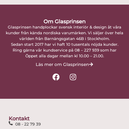
Om Glasprinsen
Glasprinsen handplockar svensk interiör & design åt våra
kunder från kända nordiska varumärken. Vi säljer över hela
världen från Barnängsgatan 46B i Stockholm.
Sedan start 2017 har vi haft 10 tusentals nöjda kunder.
Ring gärna vår kundservice på 08 – 227 939 som har
Öppet alla dagar mellan kl 10.00 – 21.00.
Läs mer om Glasprinsen
F
I
a
n
c
s
e
t
b
a
o
g
o
r
Kontakt
k
a
08 - 22 79 39