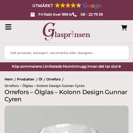
UTMÄRKT
Fri frakt över 999 kr
08 - 22 79 39
Search
...
Köp sommarens Limiterade Muminmugg innan det tar slut
Hem
Produkter
Öl
Orrefors
/
/
/
/
Orrefors – Ölglas – Kolonn Design Gunnar Cyren
Orrefors – Ölglas – Kolonn Design Gunnar
Cyren