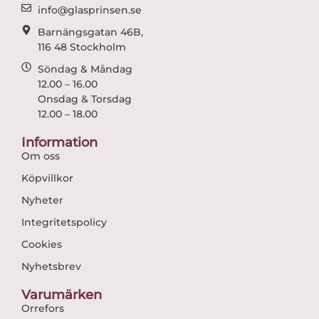
m
info@glasprinsen.se
Barnängsgatan 46B,
116 48 Stockholm
Söndag & Måndag
12.00 – 16.00
Onsdag & Torsdag
12.00 – 18.00
Information
Om oss
Köpvillkor
Nyheter
Integritetspolicy
Cookies
Nyhetsbrev
Varumärken
Orrefors