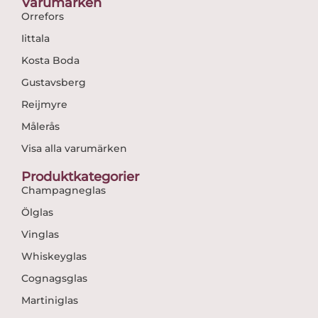
Varumärken
Orrefors
Iittala
Kosta Boda
Gustavsberg
Reijmyre
Målerås
Visa alla varumärken
Produktkategorier
Champagneglas
Ölglas
Vinglas
Whiskeyglas
Cognagsglas
Martiniglas