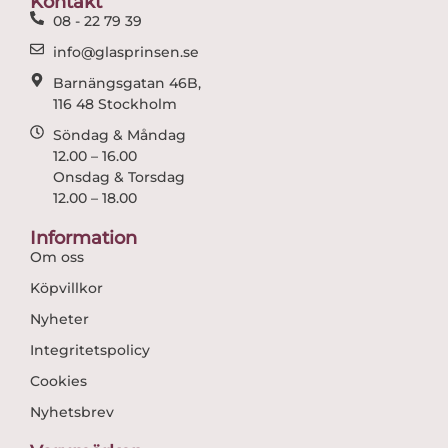
Kontakt
k
a
08 - 22 79 39
m
info@glasprinsen.se
Barnängsgatan 46B,
116 48 Stockholm
Söndag & Måndag
12.00 – 16.00
Onsdag & Torsdag
12.00 – 18.00
Information
Om oss
Köpvillkor
Nyheter
Integritetspolicy
Cookies
Nyhetsbrev