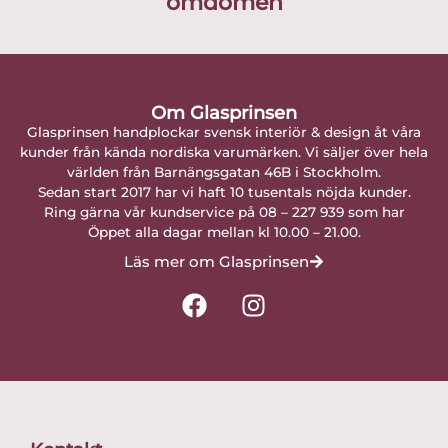
omdömen
Om Glasprinsen
Glasprinsen handplockar svensk interiör & design åt våra
kunder från kända nordiska varumärken. Vi säljer över hela
världen från Barnängsgatan 46B i Stockholm.
Sedan start 2017 har vi haft 10 tusentals nöjda kunder.
Ring gärna vår kundservice på 08 – 227 939 som har
Öppet alla dagar mellan kl 10.00 – 21.00.
Läs mer om Glasprinsen
F
I
a
n
c
s
e
t
b
a
o
g
o
r