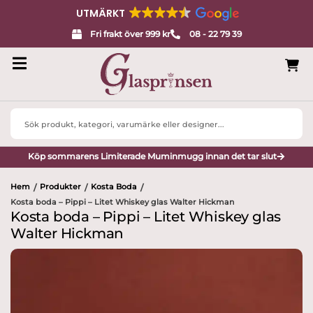
UTMÄRKT
Fri frakt över 999 kr
08 - 22 79 39
Search
...
Köp sommarens Limiterade Muminmugg innan det tar slut
Hem
Produkter
Kosta Boda
/
/
/
Kosta boda – Pippi – Litet Whiskey glas Walter Hickman
Kosta boda – Pippi – Litet Whiskey glas
Walter Hickman