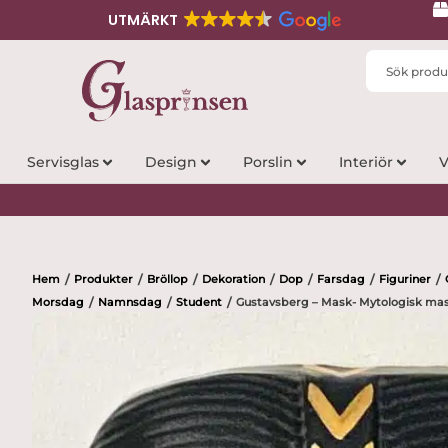
UTMÄRKT
Search
...
Servisglas
Design
Porslin
Interiör
V
Hem
Produkter
Bröllop
Dekoration
Dop
Farsdag
Figuriner
/
/
/
/
/
/
/
Morsdag
Namnsdag
Student
Gustavsberg – Mask- Mytologisk mask
/
/
/