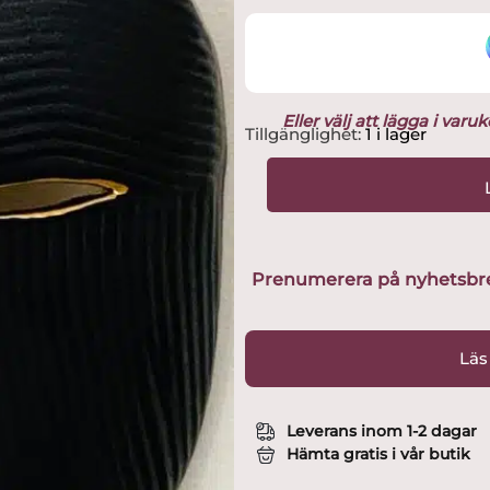
Eller välj att lägga i var
Gustavsberg
Tillgänglighet:
1 i lager
-
Mask-
Mytologisk
mask
Guld
/
Prenumerera på nyhetsbreve
Svart
design
Lisa
Läs
Larson
mängd
Leverans inom 1-2 dagar
Hämta gratis i vår butik