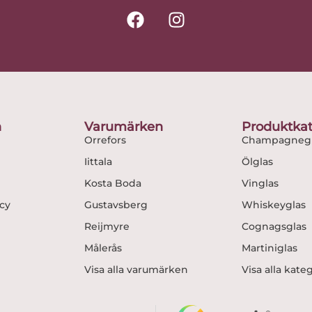
F
I
a
n
c
s
e
t
b
a
o
g
o
r
n
Varumärken
Produktkat
k
a
Orrefors
Champagnegl
m
Iittala
Ölglas
Kosta Boda
Vinglas
icy
Gustavsberg
Whiskeyglas
Reijmyre
Cognagsglas
Målerås
Martiniglas
Visa alla varumärken
Visa alla kate