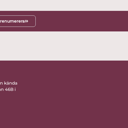
renumerera
ån kända
an 46B i