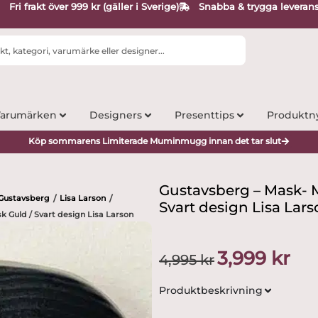
Fri frakt över 999 kr (gäller i Sverige)
Snabba & trygga leveran
arumärken
Designers
Presenttips
Produktn
Köp sommarens Limiterade Muminmugg innan det tar slut
Gustavsberg – Mask- 
Gustavsberg
Lisa Larson
/
/
Svart design Lisa Lar
 Guld / Svart design Lisa Larson
Det
Det
3,999
kr
4,995
kr
ursprungliga
nuva
priset
prise
Produktbeskrivning
var:
är:
4,995 kr.
3,999