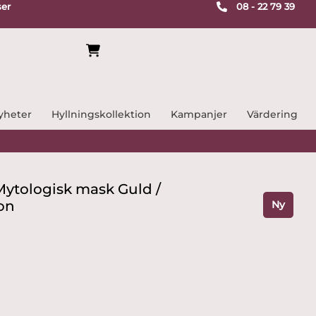
ser
08 - 22 79 39
yheter
Hyllningskollektion
Kampanjer
Värdering
Mytologisk mask Guld /
son
Ny
rande
t
 kr.