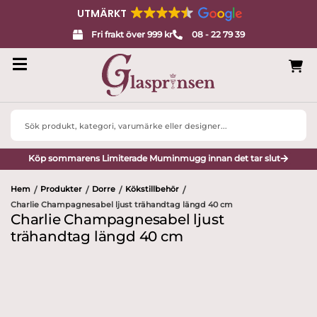
UTMÄRKT
Fri frakt över 999 kr
08 - 22 79 39
Search
...
Köp sommarens Limiterade Muminmugg innan det tar slut
Hem
Produkter
Dorre
Kökstillbehör
/
/
/
/
Charlie Champagnesabel ljust trähandtag längd 40 cm
Charlie Champagnesabel ljust
trähandtag längd 40 cm