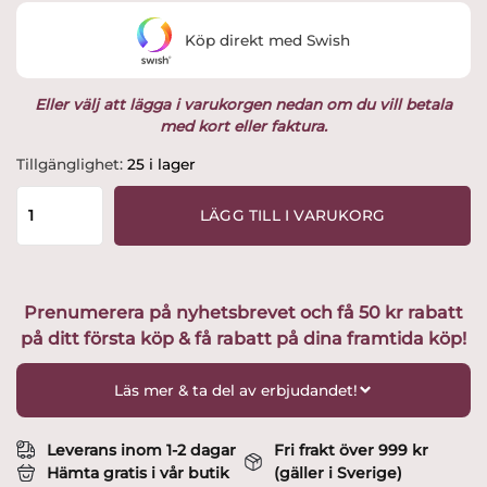
Köp direkt med Swish
Eller välj att lägga i varukorgen nedan om du vill betala
med kort eller faktura.
Charlie
Tillgänglighet:
25 i lager
Champagnesabel
ljust
LÄGG TILL I VARUKORG
trähandtag
längd
40
cm
Prenumerera på nyhetsbrevet och få 50 kr rabatt
mängd
på ditt första köp & få rabatt på dina framtida köp!
Läs mer & ta del av erbjudandet!
Leverans inom 1-2 dagar
Fri frakt över 999 kr
Hämta gratis i vår butik
(gäller i Sverige)