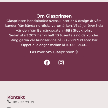
Om Glasprinsen
Glasprinsen handplockar svensk interiör & design åt våra
kunder från kända nordiska varumärken. Vi säljer över hela
världen från Barnängsgatan 46B i Stockholm.
Sedan start 2017 har vi haft 10 tusentals nöjda kunder.
Ring gärna vår kundservice på 08 – 227 939 som har
Öppet alla dagar mellan kl 10.00 – 21.00.
Läs mer om Glasprinsen
F
I
a
n
c
s
e
t
b
a
o
g
o
r
Kontakt
k
a
08 - 22 79 39
m