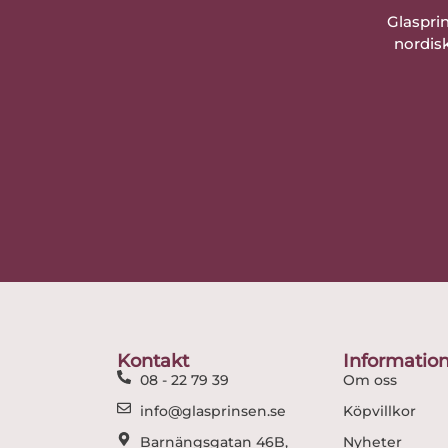
Glaspri
nordisk
Kontakt
Informatio
08 - 22 79 39
Om oss
info@glasprinsen.se
Köpvillkor
Barnängsgatan 46B,
Nyheter