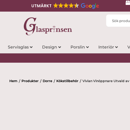
UTMÄRKT
Search
...
Servisglas
Design
Porslin
Interiör
V
Hem
Produkter
Dorre
Kökstillbehör
Vivian Vinöppnare Utvald av
/
/
/
/