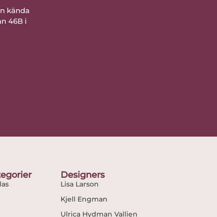
ån kända
an 46B i
egorier
Designers
as
Lisa Larson
Kjell Engman
Ulrica Hydman Vallien