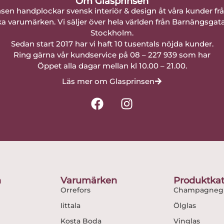
Om Glasprinsen
nsen handplockar svensk interiör & design åt våra kunder fr
a varumärken. Vi säljer över hela världen från Barnängsgat
Stockholm.
Sedan start 2017 har vi haft 10 tusentals nöjda kunder.
Ring gärna vår kundservice på 08 – 227 939 som har
Öppet alla dagar mellan kl 10.00 – 21.00.
Läs mer om Glasprinsen
F
I
a
n
c
s
e
t
b
a
o
g
o
r
n
Varumärken
Produktkat
k
a
Orrefors
Champagnegl
m
Iittala
Ölglas
Kosta Boda
Vinglas