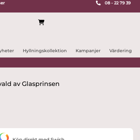
ser
08 - 22 79 39
yheter
Hyllningskollektion
Kampanjer
Värdering
ald av Glasprinsen
Köp direkt med Swish