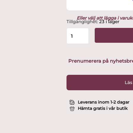
Eller välj att lägga i var
Vivian
Tillgänglighet:
23 i lager
Vinöppnare
Utvald
av
Glasprinsen
mängd
Prenumerera på nyhetsbreve
Läs
Leverans inom 1-2 dagar
Hämta gratis i vår butik