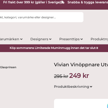
Fri frakt över 999 kr (gäller i Sverige)
Snabba & trygga leveran
arumärken
Designers
Presenttips
Produktn
Köp sommarens Limiterade Muminmugg innan det tar slut
Vivian Vinöppnare Utv
 Glasprinsen
Det
Det
249
kr
295
kr
ursprungliga
nuvarande
priset
priset
Produktbeskrivning
var:
är:
295 kr.
249 kr.