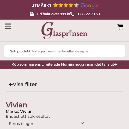
UTMÄRKT
Fri frakt över 999 kr
08 - 22 79 39
Search
...
Köp sommarens Limiterade Muminmugg innan det tar slut
Visa filter
Vivian
Märke: Vivian
Endast ett sökresultat