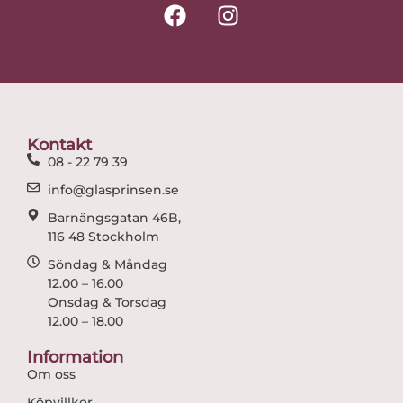
F
I
a
n
c
s
e
t
b
a
o
g
o
r
Kontakt
k
a
08 - 22 79 39
m
info@glasprinsen.se
Barnängsgatan 46B,
116 48 Stockholm
Söndag & Måndag
12.00 – 16.00
Onsdag & Torsdag
12.00 – 18.00
Information
Om oss
Köpvillkor