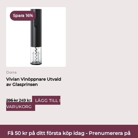
Det
Det
ursprungliga
nuvarande
Spara 16%
priset
priset
var:
är:
295 kr.
249 kr.
Dorre
Vivian Vinöppnare Utvald
av Glasprinsen
LÄGG TILL I
295
kr
249
kr
VARUKORG
Få 50 kr på ditt första köp idag - Prenumerera på