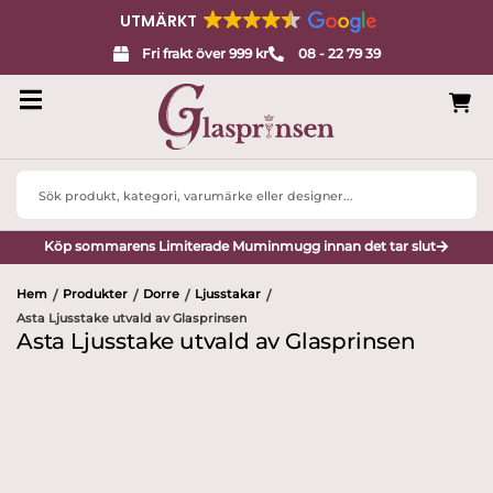
UTMÄRKT
Fri frakt över 999 kr
08 - 22 79 39
Search
...
Köp sommarens Limiterade Muminmugg innan det tar slut
Hem
Produkter
Dorre
Ljusstakar
/
/
/
/
Asta Ljusstake utvald av Glasprinsen
Asta Ljusstake utvald av Glasprinsen