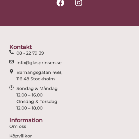
a
n
c
s
e
t
b
a
o
g
o
r
Kontakt
k
a
08 - 22 79 39
m
info@glasprinsen.se
Barnängsgatan 46B,
116 48 Stockholm
Söndag & Måndag
12.00 – 16.00
Onsdag & Torsdag
12.00 – 18.00
Information
Om oss
Köpvillkor