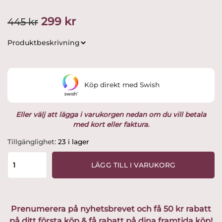
Det
Det
299
kr
445
kr
ursprungliga
nuvarande
Produktbeskrivning
priset
priset
var:
är:
Köp direkt med Swish
445 kr.
299 kr.
Eller välj att lägga i varukorgen nedan om du vill betala
med kort eller faktura.
Asta
Tillgänglighet:
23 i lager
Ljusstake
utvald
LÄGG TILL I VARUKORG
av
Glasprinsen
mängd
Prenumerera på nyhetsbrevet och få 50 kr rabatt
på ditt första köp & få rabatt på dina framtida köp!