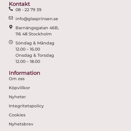
o
r
Kontakt
k
a
08 - 22 79 39
m
info@glasprinsen.se
Barnängsgatan 46B,
116 48 Stockholm
Söndag & Måndag
12.00 – 16.00
Onsdag & Torsdag
12.00 – 18.00
Information
Om oss
Köpvillkor
Nyheter
Integritetspolicy
Cookies
Nyhetsbrev