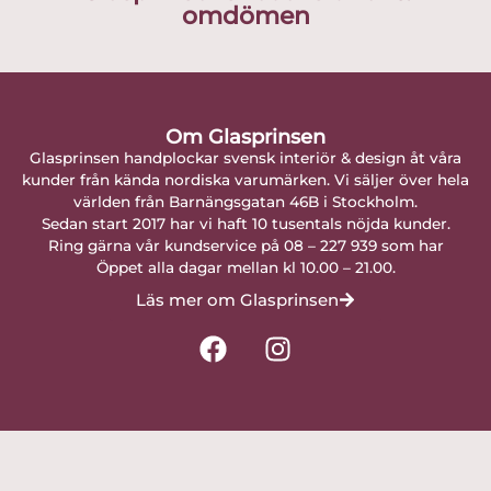
omdömen
Om Glasprinsen
Glasprinsen handplockar svensk interiör & design åt våra
kunder från kända nordiska varumärken. Vi säljer över hela
världen från Barnängsgatan 46B i Stockholm.
Sedan start 2017 har vi haft 10 tusentals nöjda kunder.
Ring gärna vår kundservice på 08 – 227 939 som har
Öppet alla dagar mellan kl 10.00 – 21.00.
Läs mer om Glasprinsen
F
I
a
n
c
s
e
t
b
a
o
g