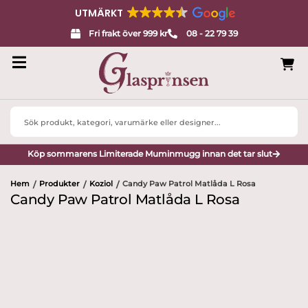
UTMÄRKT
Fri frakt över 999 kr
08 - 22 79 39
Search
...
Köp sommarens Limiterade Muminmugg innan det tar slut
Hem
Produkter
Koziol
Candy Paw Patrol Matlåda L Rosa
/
/
/
Candy Paw Patrol Matlåda L Rosa