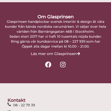
Om Glasprinsen
Glasprinsen handplockar svensk interiör & design åt våra
kunder från kända nordiska varumärken. Vi säljer över hela
världen från Barnängsgatan 46B i Stockholm.
Sedan start 2017 har vi haft 10 tusentals nöjda kunder.
Ring gärna vår kundservice på 08 – 227 939 som har
Öppet alla dagar mellan kl 10.00 – 21.00.
Läs mer om Glasprinsen
F
I
a
n
c
s
e
t
b
a
o
g
o
r
Kontakt
k
a
08 - 22 79 39
m