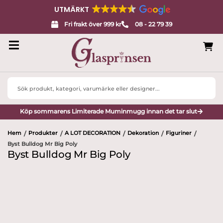
UTMÄRKT
Fri frakt över 999 kr
08 - 22 79 39
Search
...
Köp sommarens Limiterade Muminmugg innan det tar slut
Hem
Produkter
A LOT DECORATION
Dekoration
Figuriner
/
/
/
/
/
Byst Bulldog Mr Big Poly
Byst Bulldog Mr Big Poly