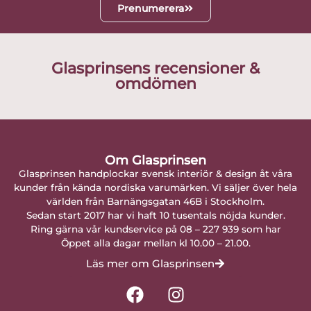
Prenumerera
Glasprinsens recensioner &
omdömen
Om Glasprinsen
Glasprinsen handplockar svensk interiör & design åt våra
kunder från kända nordiska varumärken. Vi säljer över hela
världen från Barnängsgatan 46B i Stockholm.
Sedan start 2017 har vi haft 10 tusentals nöjda kunder.
Ring gärna vår kundservice på 08 – 227 939 som har
Öppet alla dagar mellan kl 10.00 – 21.00.
Läs mer om Glasprinsen
F
I
a
n