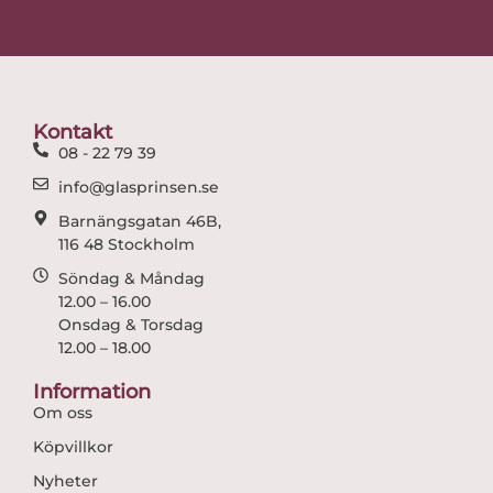
c
s
e
t
b
a
o
g
o
r
Kontakt
k
a
08 - 22 79 39
m
info@glasprinsen.se
Barnängsgatan 46B,
116 48 Stockholm
Söndag & Måndag
12.00 – 16.00
Onsdag & Torsdag
12.00 – 18.00
Information
Om oss
Köpvillkor
Nyheter