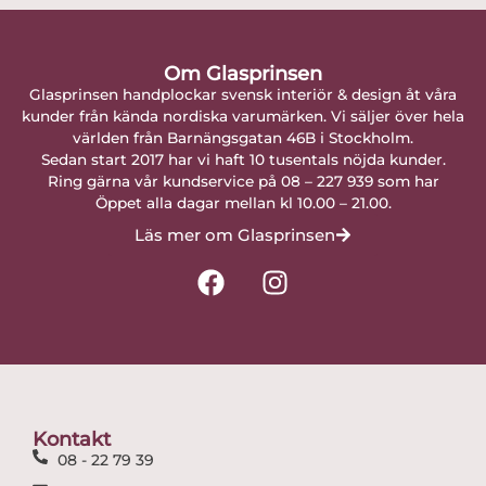
Om Glasprinsen
Glasprinsen handplockar svensk interiör & design åt våra
kunder från kända nordiska varumärken. Vi säljer över hela
världen från Barnängsgatan 46B i Stockholm.
Sedan start 2017 har vi haft 10 tusentals nöjda kunder.
Ring gärna vår kundservice på 08 – 227 939 som har
Öppet alla dagar mellan kl 10.00 – 21.00.
Läs mer om Glasprinsen
F
I
a
n
c
s
e
t
b
a
o
g
o
r
Kontakt
k
a
08 - 22 79 39
m