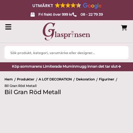
UTMÄRKT
Fri frakt över 999 kr
08 - 22 79 39
Search
...
Köp sommarens Limiterade Muminmugg innan det tar slut
Hem
Produkter
A LOT DECORATION
Dekoration
Figuriner
/
/
/
/
/
Bil Gran Röd Metall
Bil Gran Röd Metall