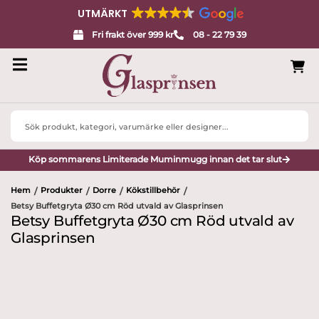
UTMÄRKT
Fri frakt över 999 kr
08 - 22 79 39
Search
...
Köp sommarens Limiterade Muminmugg innan det tar slut
Hem
Produkter
Dorre
Kökstillbehör
/
/
/
/
Betsy Buffetgryta Ø30 cm Röd utvald av Glasprinsen
Betsy Buffetgryta Ø30 cm Röd utvald av
Glasprinsen