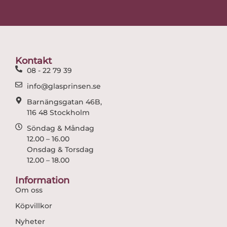
c
s
e
t
b
a
o
g
o
r
Kontakt
k
a
08 - 22 79 39
m
info@glasprinsen.se
Barnängsgatan 46B,
116 48 Stockholm
Söndag & Måndag
12.00 – 16.00
Onsdag & Torsdag
12.00 – 18.00
Information
Om oss
Köpvillkor
Nyheter