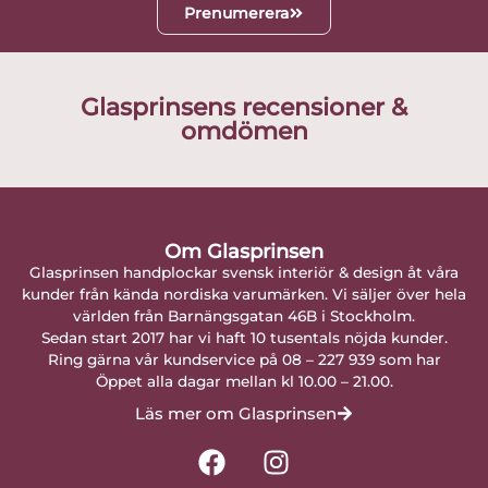
Prenumerera
Glasprinsens recensioner &
omdömen
Om Glasprinsen
Glasprinsen handplockar svensk interiör & design åt våra
kunder från kända nordiska varumärken. Vi säljer över hela
världen från Barnängsgatan 46B i Stockholm.
Sedan start 2017 har vi haft 10 tusentals nöjda kunder.
Ring gärna vår kundservice på 08 – 227 939 som har
Öppet alla dagar mellan kl 10.00 – 21.00.
Läs mer om Glasprinsen
F
I
a
n