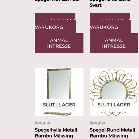
Svart
LÄGG TILL I
LÄGG TILL I
VARUKORG
VARUKORG
ANMÄL
ANMÄL
INTRESSE
INTRESSE
SLUT I LAGER
SLUT I LAGER
Speglar
Speglar
Spegelhylla Metall
Spegel Rund Metall
Bambu Mässing
Bambu Mässing