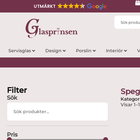
UTMÄRKT
Search
...
Servisglas
Design
Porslin
Interiör
V
Filter
Speg
Sök
Kategori
Visar 1–
Search
...
Pris