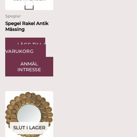
Speglar
Spegel Rakel Antik
Mässing
LÄGG TILL I
VARUKORG
ANMÄL
INTRESSE
SLUT I LAGER