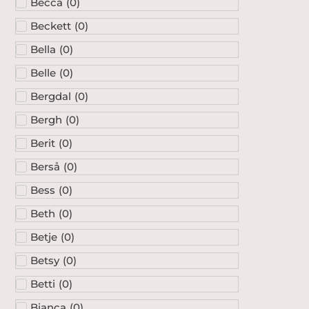
Becca
(
0
)
Beckett
(
0
)
Bella
(
0
)
Belle
(
0
)
Bergdal
(
0
)
Bergh
(
0
)
Berit
(
0
)
Berså
(
0
)
Bess
(
0
)
Beth
(
0
)
Betje
(
0
)
Betsy
(
0
)
Betti
(
0
)
Bianca
(
0
)