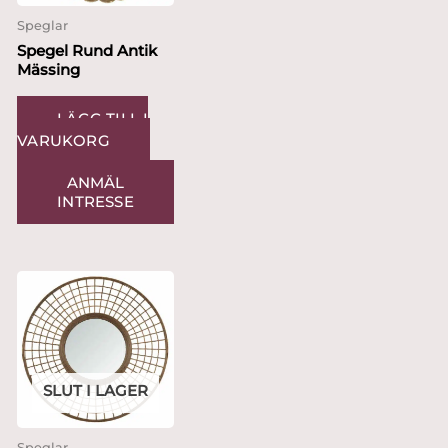
Speglar
Spegel Rund Antik
Mässing
LÄGG TILL I
VARUKORG
ANMÄL
INTRESSE
SLUT I LAGER
Speglar