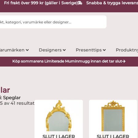
Fri frakt över 999 kr (gäller i Sverige)
Snabba & trygga leveran
arumärken
Designers
Presenttips
Produktn
Köp sommarens Limiterade Muminmugg innan det tar slut
lar
: Speglar
15 av 41 resultat
SLUT I LAGER
SLUT I LAGER