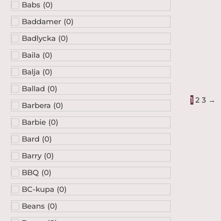
Babs
(
0
)
Baddamer
(
0
)
Badlycka
(
0
)
Baila
(
0
)
Balja
(
0
)
Ballad
(
0
)
1
2
3
→
Barbera
(
0
)
Barbie
(
0
)
Bard
(
0
)
Barry
(
0
)
BBQ
(
0
)
BC-kupa
(
0
)
Beans
(
0
)