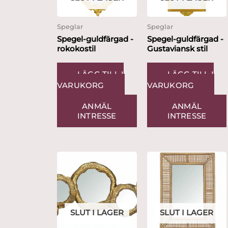
Speglar
Speglar
Spegel-guldfärgad -
Spegel-guldfärgad -
rokokostil
Gustaviansk stil
LÄGG TILL I
LÄGG TILL I
VARUKORG
VARUKORG
ANMÄL
ANMÄL
INTRESSE
INTRESSE
SLUT I LAGER
SLUT I LAGER