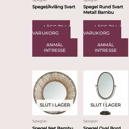
Spegel/Avlång Svart
Spegel Rund Svart
Metall Bambu
LÄGG TILL I
LÄGG TILL I
VARUKORG
VARUKORG
ANMÄL
ANMÄL
INTRESSE
INTRESSE
SLUT I LAGER
SLUT I LAGER
Speglar
Speglar
Spegel Net Bambu
Spegel Oval Bord