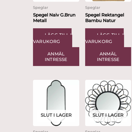
Speglar
Speglar
Spegel Naiv G.Brun
Spegel Rektangel
Metall
Bambu Natur
LÄGG TILL I
LÄGG TILL I
VARUKORG
VARUKORG
ANMÄL
ANMÄL
INTRESSE
INTRESSE
SLUT I LAGER
SLUT I LAGER
Speglar
Speglar