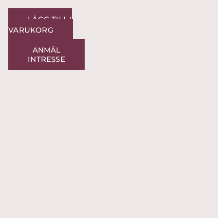
LÄGG TILL I
VARUKORG
ANMÄL
INTRESSE