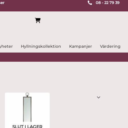
ser
08 - 22 79 39
yheter
Hyllningskollektion
Kampanjer
Värdering
SLUT I LAGER