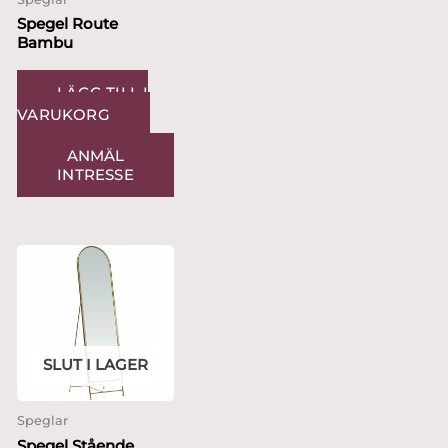
Spegel Route
Bambu
LÄGG TILL I
VARUKORG
ANMÄL
INTRESSE
SLUT I LAGER
Speglar
Spegel Stående