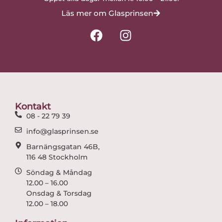
Läs mer om Glasprinsen
F
I
a
n
c
s
e
t
b
a
o
g
o
r
Kontakt
k
a
08 - 22 79 39
m
info@glasprinsen.se
Barnängsgatan 46B,
116 48 Stockholm
Söndag & Måndag
12.00 – 16.00
Onsdag & Torsdag
12.00 – 18.00