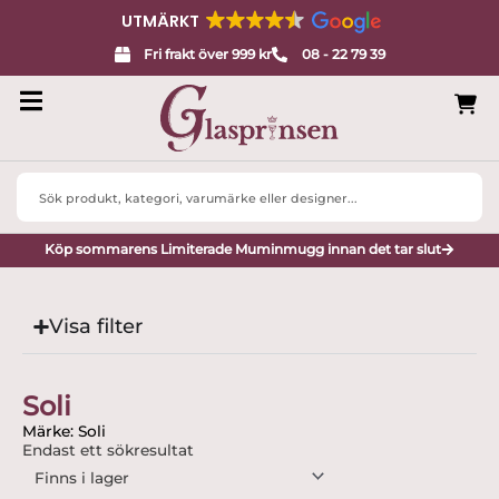
UTMÄRKT
Fri frakt över 999 kr
08 - 22 79 39
Search
...
Köp sommarens Limiterade Muminmugg innan det tar slut
Visa filter
Soli
Märke: Soli
Endast ett sökresultat