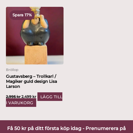
Det
Det
ursprungliga
nuvarande
Spara 17%
priset
priset
var:
är:
2,995 kr.
2,499 kr.
Bröllop
Gustavsberg – Trollkarl /
Magiker guld design Lisa
Larson
LÄGG TILL
2,995
kr
2,499
kr
I VARUKORG
Få 50 kr på ditt första köp idag - Prenumerera på