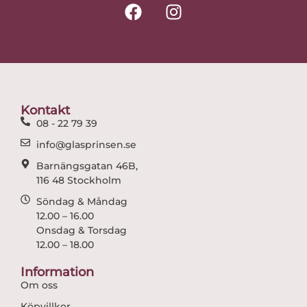
F
I
a
n
c
s
e
t
b
a
o
g
o
r
Kontakt
k
a
08 - 22 79 39
m
info@glasprinsen.se
Barnängsgatan 46B,
116 48 Stockholm
Söndag & Måndag
12.00 – 16.00
Onsdag & Torsdag
12.00 – 18.00
Information
Om oss
Köpvillkor