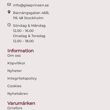
m
info@glasprinsen.se
Barnängsgatan 46B,
116 48 Stockholm
Söndag & Måndag
12.00 – 16.00
Onsdag & Torsdag
12.00 – 18.00
Information
Om oss
Köpvillkor
Nyheter
Integritetspolicy
Cookies
Nyhetsbrev
Varumärken
Orrefors