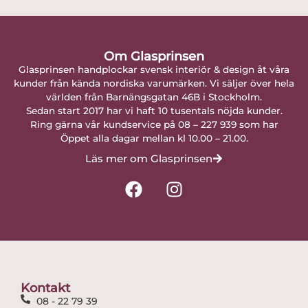
Om Glasprinsen
Glasprinsen handplockar svensk interiör & design åt våra
kunder från kända nordiska varumärken. Vi säljer över hela
världen från Barnängsgatan 46B i Stockholm.
Sedan start 2017 har vi haft 10 tusentals nöjda kunder.
Ring gärna vår kundservice på 08 – 227 939 som har
Öppet alla dagar mellan kl 10.00 – 21.00.
Läs mer om Glasprinsen
F
I
a
n
c
s
e
t
b
a
o
g
o
r
Kontakt
k
a
08 - 22 79 39