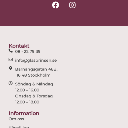
F
I
a
n
c
s
e
t
b
a
o
g
o
r
Kontakt
k
a
08 - 22 79 39
m
info@glasprinsen.se
Barnängsgatan 46B,
116 48 Stockholm
Söndag & Måndag
12.00 – 16.00
Onsdag & Torsdag
12.00 – 18.00
Information
Om oss
Köpvillkor