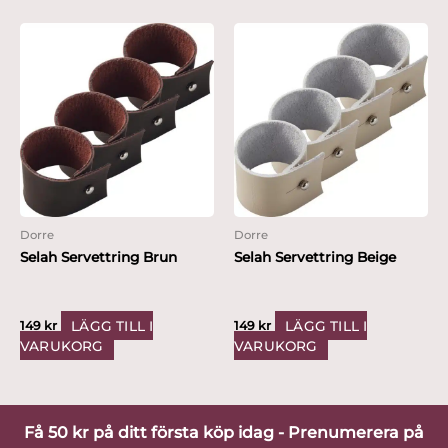
Dorre
Dorre
Selah Servettring Brun
Selah Servettring Beige
LÄGG TILL I
LÄGG TILL I
149
kr
149
kr
VARUKORG
VARUKORG
Få 50 kr på ditt första köp idag - Prenumerera på