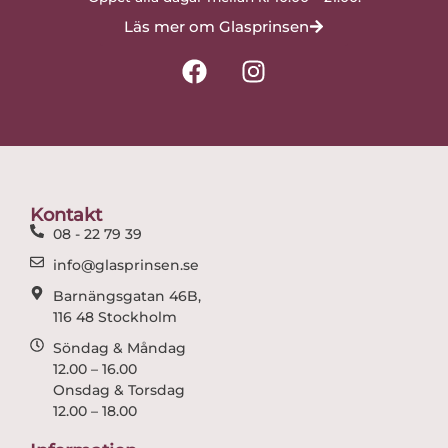
Läs mer om Glasprinsen
F
I
a
n
c
s
e
t
b
a
o
g
o
r
Kontakt
k
a
08 - 22 79 39
m
info@glasprinsen.se
Barnängsgatan 46B,
116 48 Stockholm
Söndag & Måndag
12.00 – 16.00
Onsdag & Torsdag
12.00 – 18.00