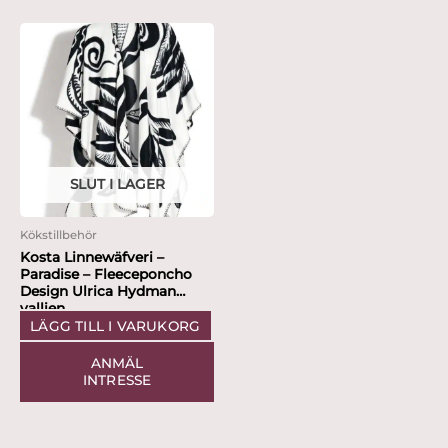
SLUT I LAGER
Kökstillbehör
Kosta Linnewäfveri –
Paradise – Fleeceponcho
Design Ulrica Hydman
vallien
LÄGG TILL I VARUKORG
ANMÄL
INTRESSE