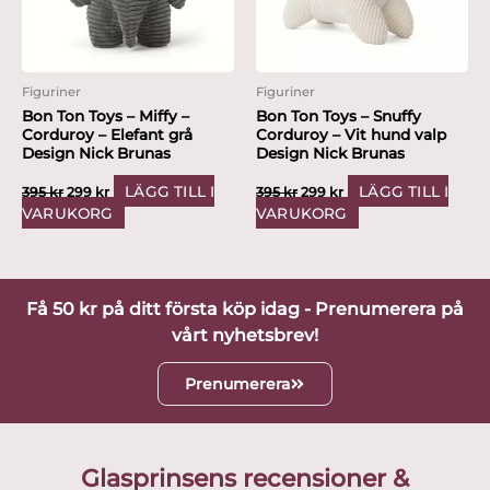
Figuriner
Figuriner
Bon Ton Toys – Miffy –
Bon Ton Toys – Snuffy
Corduroy – Elefant grå
Corduroy – Vit hund valp
Design Nick Brunas
Design Nick Brunas
LÄGG TILL I
LÄGG TILL I
395
kr
299
kr
395
kr
299
kr
VARUKORG
VARUKORG
Få 50 kr på ditt första köp idag - Prenumerera på
vårt nyhetsbrev!
Prenumerera
Glasprinsens recensioner &