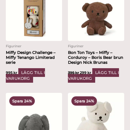
var:
är:
395 kr.
299 kr.
Figuriner
Figuriner
Miffy Design Challenge –
Bon Ton Toys – Miffy –
Miffy Tenango Limiterad
Corduroy – Boris Bear brun
serie
Design Nick Brunas
LÄGG TILL I
LÄGG TILL I
995
kr
395
kr
299
kr
VARUKORG
VARUKORG
Det
Det
Det
Det
ursprungliga
nuvarande
ursprungliga
nuvarande
Spara 24%
Spara 24%
priset
priset
priset
priset
var:
är:
var:
är:
395 kr.
299 kr.
395 kr.
299 kr.