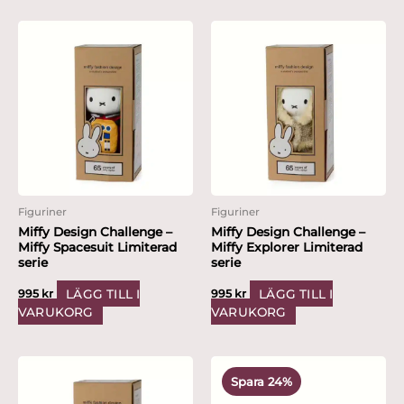
Figuriner
Figuriner
Miffy Design Challenge –
Miffy Design Challenge –
Miffy Spacesuit Limiterad
Miffy Explorer Limiterad
serie
serie
LÄGG TILL I
LÄGG TILL I
995
kr
995
kr
VARUKORG
VARUKORG
Det
Det
ursprungliga
nuvarande
Spara 24%
priset
priset