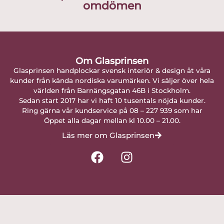
omdömen
Om Glasprinsen
Glasprinsen handplockar svensk interiör & design åt våra
kunder från kända nordiska varumärken. Vi säljer över hela
världen från Barnängsgatan 46B i Stockholm.
Sedan start 2017 har vi haft 10 tusentals nöjda kunder.
Ring gärna vår kundservice på 08 – 227 939 som har
Öppet alla dagar mellan kl 10.00 – 21.00.
Läs mer om Glasprinsen
F
I
a
n
c
s
e
t
b
a
o
g