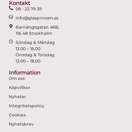
o
r
Kontakt
k
a
08 - 22 79 39
m
info@glasprinsen.se
Barnängsgatan 46B,
116 48 Stockholm
Söndag & Måndag
12.00 – 16.00
Onsdag & Torsdag
12.00 – 18.00
Information
Om oss
Köpvillkor
Nyheter
Integritetspolicy
Cookies
Nyhetsbrev