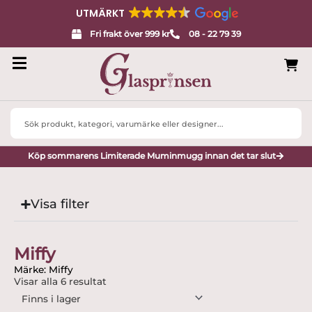
UTMÄRKT
Fri frakt över 999 kr
08 - 22 79 39
Search
...
Köp sommarens Limiterade Muminmugg innan det tar slut
Visa filter
Miffy
Märke: Miffy
Visar alla 6 resultat