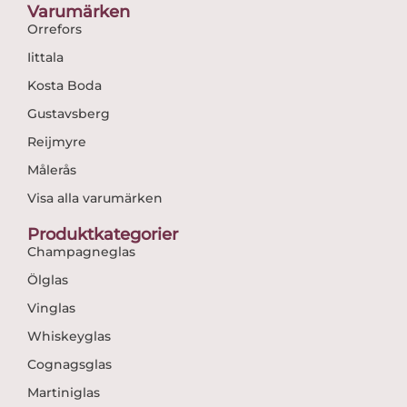
Varumärken
Orrefors
Iittala
Kosta Boda
Gustavsberg
Reijmyre
Målerås
Visa alla varumärken
Produktkategorier
Champagneglas
Ölglas
Vinglas
Whiskeyglas
Cognagsglas
Martiniglas