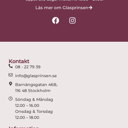
Läs mer om Glasprinsen
F
I
a
n
c
s
e
t
b
a
o
g
o
r
Kontakt
k
a
08 - 22 79 39
m
info@glasprinsen.se
Barnängsgatan 46B,
116 48 Stockholm
Söndag & Måndag
12.00 – 16.00
Onsdag & Torsdag
12.00 – 18.00