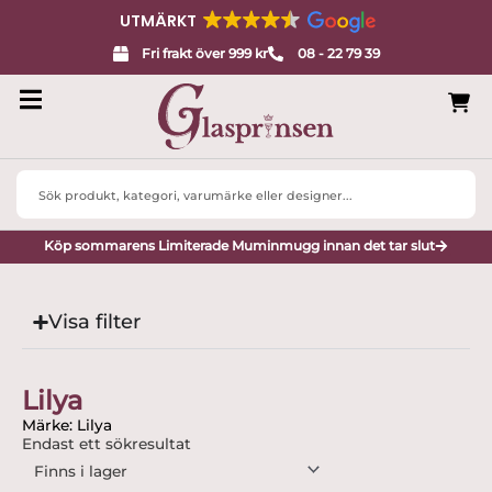
UTMÄRKT
Fri frakt över 999 kr
08 - 22 79 39
Search
...
Köp sommarens Limiterade Muminmugg innan det tar slut
Visa filter
Lilya
Märke: Lilya
Endast ett sökresultat