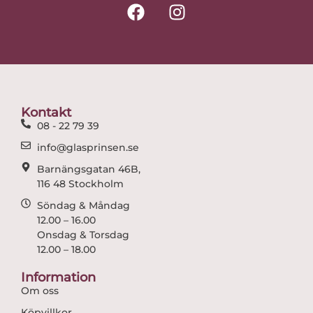
F
I
a
n
c
s
e
t
b
a
o
g
o
r
Kontakt
k
a
08 - 22 79 39
m
info@glasprinsen.se
Barnängsgatan 46B,
116 48 Stockholm
Söndag & Måndag
12.00 – 16.00
Onsdag & Torsdag
12.00 – 18.00
Information
Om oss
Köpvillkor