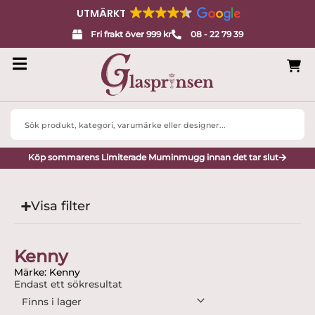
UTMÄRKT
Fri frakt över 999 kr
08 - 22 79 39
Search
...
Köp sommarens Limiterade Muminmugg innan det tar slut
Visa filter
Kenny
Märke: Kenny
Endast ett sökresultat